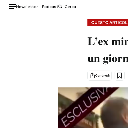
Newsletter
Podcast
Auto
QUESTO ARTICOLO
HOME
L’ex min
Italia
Moda
un giorn
Mondo
Libri
Politica
Consumismi
Tecnologia
Storie/Idee
Condividi
Internet
Ok Boomer!
Scienza
Media
Cultura
Europa
Economia
Altrecose
Sport
Mondiali calcio 2026