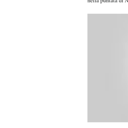
nella puntata di
Notifiche mobile
Regala il Post
Hai bisogno di aiuto?
Esci