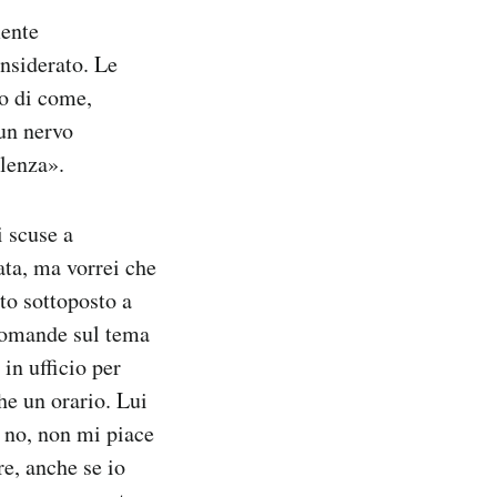
mente
nsiderato. Le
o di come,
 un nervo
olenza».
i scuse a
ta, ma vorrei che
to sottoposto a
 domande sul tema
 in ufficio per
he un orario. Lui
e no, non mi piace
re, anche se io