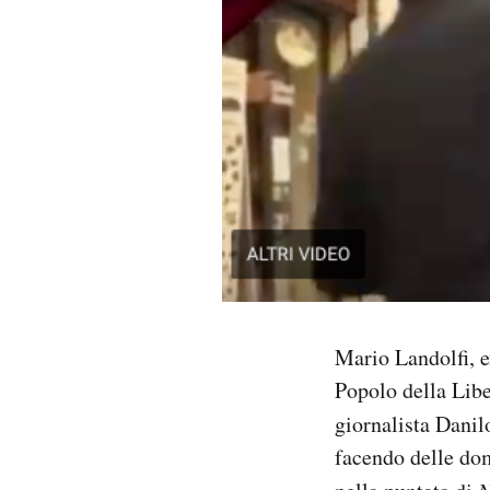
PODCAST
NEWSLETTER
I MIEI PREFERITI
SHOP
CALENDARIO
Mario Landolfi, e
Popolo della Libe
AREA PERSONALE
giornalista Dani
Area Personale
facendo delle dom
Newsletter
N