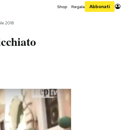
Abbonati
Shop
Regala
ile 2018
icchiato