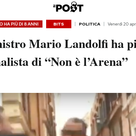
 HA PIÙ DI
8 ANNI
BITS
POLITICA
Venerdì 20 apr
istro Mario Landolfi ha p
alista di “Non è l’Arena”