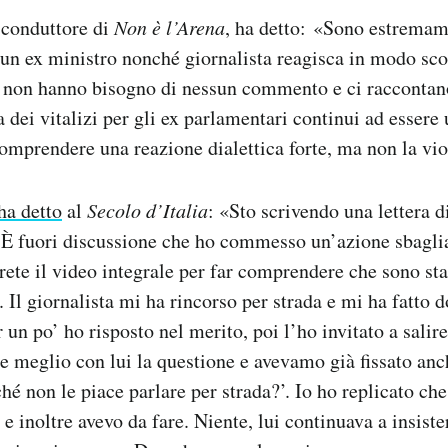
 conduttore di
Non è l’Arena
, ha detto: «Sono estrema
un ex ministro nonché giornalista reagisca in modo sco
 non hanno bisogno di nessun commento e ci raccontan
a dei vitalizi per gli ex parlamentari continui ad essere
omprendere una reazione dialettica forte, ma non la vi
ha detto
al
Secolo d’Italia
: «Sto scrivendo una lettera d
 È fuori discussione che ho commesso un’azione sbaglia
rete il video integrale per far comprendere che sono sta
 Il giornalista mi ha rincorso per strada e mi ha fatto
er un po’ ho risposto nel merito, poi l’ho invitato a salire
e meglio con lui la questione e avevamo già fissato anc
ché non le piace parlare per strada?’. Io ho replicato ch
 e inoltre avevo da fare. Niente, lui continuava a insiste