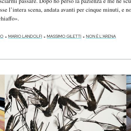
asciarmi passare. Dopo ho perso la pazienza e me ne sc
sse l’intera scena, andata avanti per cinque minuti, e no
hiaffo».
-
-
-
PO
MARIO LANDOLFI
MASSIMO GILETTI
NON È L'ARENA