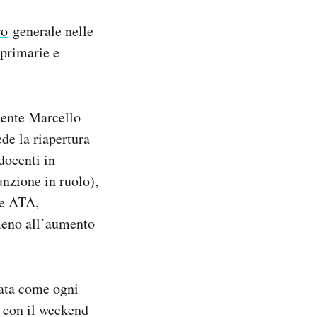
ro
generale nelle
 primarie e
idente Marcello
de la riapertura
 docenti in
unzione in ruolo),
le ATA,
lmeno all’aumento
rata come ogni
a con il weekend