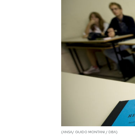
PODCAST
NEWSLETTER
I MIEI PREFERITI
SHOP
CALENDARIO
AREA PERSONALE
Area Personale
Newsletter
(ANSA/ GUIDO MONTANI / DBA)