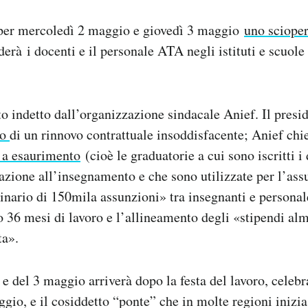
er mercoledì 2 maggio e giovedì 3 maggio
uno sciope
derà i docenti e il personale ATA negli istituti e scuole
to indetto dall’organizzazione sindacale Anief. Il pres
to
di un rinnovo contrattuale insoddisfacente; Anief chie
 a esaurimento
(cioè le graduatorie a cui sono iscritti i
tazione all’insegnamento e che sono utilizzate per l’ass
inario di 150mila assunzioni» tra insegnanti e persona
 36 mesi di lavoro e l’allineamento degli «stipendi a
ta».
 e del 3 maggio arriverà dopo la festa del lavoro, celeb
gio, e il cosiddetto “ponte” che in molte regioni inizi