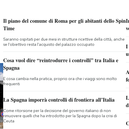
Il piano del comune di Roma per gli abitanti dello Spin
I
Time
v
Saranno ospitati per due mesi in strutture ricettive della città, anche
se l'obiettivo resta l'acquisto del palazzo occupato
I
u
Cosa vuol dire “reintrodurre i controlli” tra Italia e
Spagna
A
f
E cosa cambia nella pratica, proprio ora che i viaggi sono molto
frequenti
L
La Spagna imporrà controlli di frontiera all’Italia
d
Come ritorsione per la decisione del governo italiano di non
rimuovere quelli che ha introdotto per la Spagna dopo la crisi di
Ceuta
C