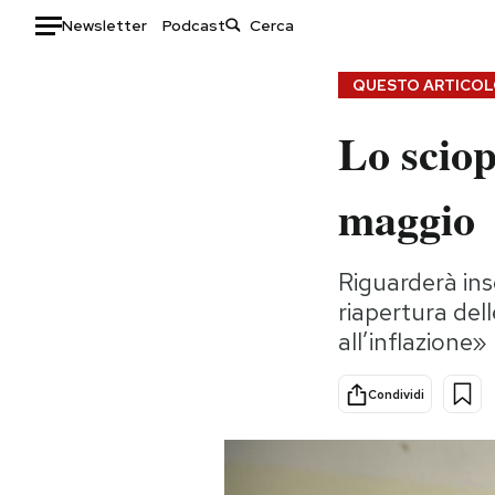
Newsletter
Podcast
Auto
QUESTO ARTICOLO
Lo sciop
HOME
Italia
Moda
maggio
Mondo
Libri
Politica
Consumismi
Riguarderà ins
Tecnologia
Storie/Idee
riapertura del
Internet
Ok Boomer!
all’inflazione»
Scienza
Media
Cultura
Europa
Condividi
Economia
Altrecose
Sport
Mondiali calcio 2026