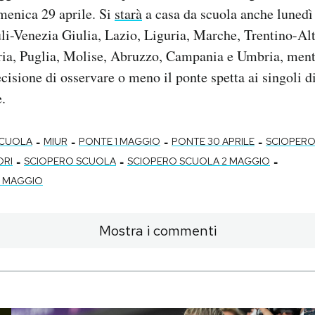
menica 29 aprile. Si
starà
a casa da scuola anche lunedì
li-Venezia Giulia, Lazio, Liguria, Marche, Trentino-Al
bria, Puglia, Molise, Abruzzo, Campania e Umbria, men
cisione di osservare o meno il ponte spetta ai singoli di
e.
-
-
-
-
SCUOLA
MIUR
PONTE 1 MAGGIO
PONTE 30 APRILE
SCIOPERO
-
-
-
ORI
SCIOPERO SCUOLA
SCIOPERO SCUOLA 2 MAGGIO
3 MAGGIO
Mostra i commenti