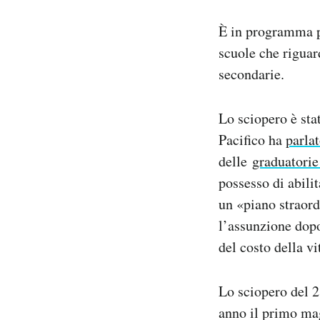
Notifiche mobile
È in programma p
Regala il Post
Hai bisogno di aiuto?
scuole che riguar
Esci
secondarie.
Lo sciopero è sta
Pacifico ha
parla
delle
graduatorie
possesso di abili
un «piano straord
l’assunzione dopo
del costo della vi
Lo sciopero del 2
anno il primo mag