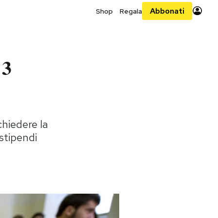
Abbonati
Shop
Regala
 3
chiedere la
stipendi