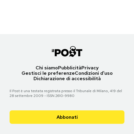
(Chris Jackson/Getty Images)
Notifiche mobile
Regala il Post
Torna all'articolo
Hai bisogno di aiuto?
Esci
Chi siamo
Pubblicità
Privacy
Gestisci le preferenze
Condizioni d'uso
Dichiarazione di accessibilità
Il Post è una testata registrata presso il Tribunale di Milano, 419 del
28 settembre 2009 - ISSN 2610-9980
Abbonati