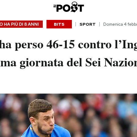
 HA PIÙ DI
8 ANNI
BITS
SPORT
Domenica 4 febb
 ha perso 46-15 contro l’In
ima giornata del Sei Nazio