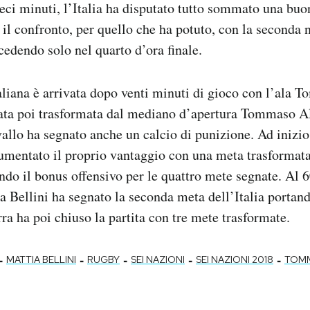
eci minuti, l’Italia ha disputato tutto sommato una buon
il confronto, per quello che ha potuto, con la seconda 
cedendo solo nel quarto d’ora finale.
liana è arrivata dopo venti minuti di gioco con l’ala 
tata poi trasformata dal mediano d’apertura Tommaso Al
vallo ha segnato anche un calcio di punizione. Ad inizi
aumentato il proprio vantaggio con una meta trasformata
ndo il bonus offensivo per le quattro mete segnate. Al
a Bellini ha segnato la seconda meta dell’Italia portando
rra ha poi chiuso la partita con tre mete trasformate.
-
-
-
-
-
MATTIA BELLINI
RUGBY
SEI NAZIONI
SEI NAZIONI 2018
TOMM