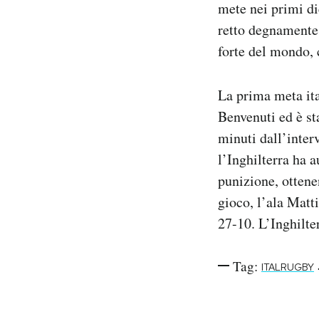
mete nei primi di
Notifiche mobile
retto degnamente 
Regala il Post
forte del mondo, 
Hai bisogno di aiuto?
Esci
La prima meta ita
Benvenuti ed è s
minuti dall’inter
l’Inghilterra ha 
punizione, ottene
gioco, l’ala Matti
27-10. L’Inghilte
Tag:
ITALRUGBY