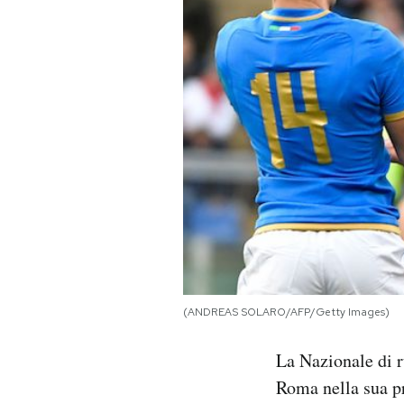
PODCAST
NEWSLETTER
I MIEI PREFERITI
SHOP
CALENDARIO
(ANDREAS SOLARO/AFP/Getty Images)
AREA PERSONALE
La Nazionale di r
Area Personale
Roma nella sua p
Newsletter