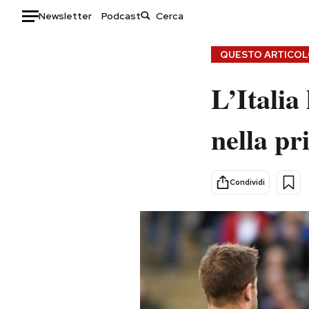
Newsletter
Podcast
Auto
QUESTO ARTICOLO
HOME
L’Italia
Italia
Moda
nella pr
Mondo
Libri
Politica
Consumismi
Tecnologia
Storie/Idee
Condividi
Internet
Ok Boomer!
Scienza
Media
Cultura
Europa
Economia
Altrecose
Sport
Mondiali calcio 2026