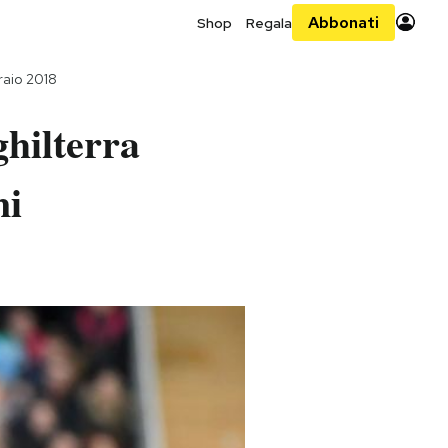
Abbonati
Shop
Regala
raio 2018
ghilterra
ni