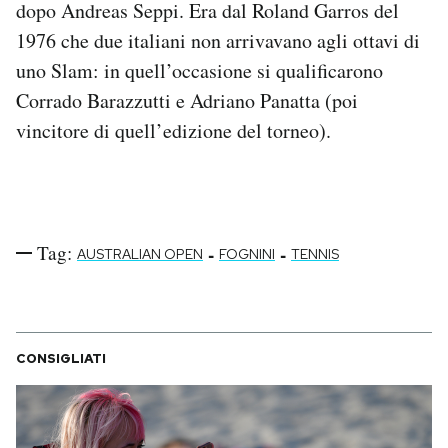
dopo Andreas Seppi. Era dal Roland Garros del
Notifiche mobile
1976 che due italiani non arrivavano agli ottavi di
Regala il Post
uno Slam: in quell’occasione si qualificarono
Hai bisogno di aiuto?
Esci
Corrado Barazzutti e Adriano Panatta (poi
vincitore di quell’edizione del torneo).
Tag:
-
-
AUSTRALIAN OPEN
FOGNINI
TENNIS
CONSIGLIATI