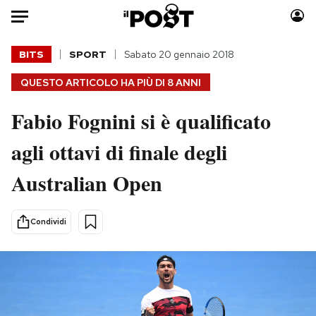
Auto
BITS
SPORT
Sabato 20 gennaio 2018
QUESTO ARTICOLO HA PIÙ DI
8 ANNI
HOME
Fabio Fognini si è qualificato
Italia
Moda
Mondo
Libri
agli ottavi di finale degli
Politica
Consumismi
Australian Open
Tecnologia
Storie/Idee
Internet
Ok Boomer!
Scienza
Media
Condividi
Cultura
Europa
Economia
Altrecose
Sport
Mondiali calcio 2026