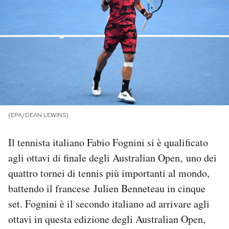
PODCAST
NEWSLETTER
I MIEI PREFERITI
(EPA/DEAN LEWINS)
SHOP
Il tennista italiano Fabio Fognini si è qualificato
CALENDARIO
agli ottavi di finale degli Australian Open, uno dei
quattro tornei di tennis più importanti al mondo,
battendo il francese Julien Benneteau in cinque
AREA PERSONALE
set. Fognini è il secondo italiano ad arrivare agli
Area Personale
ottavi in questa edizione degli Australian Open,
Newsletter