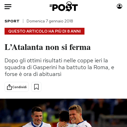
Auto
SPORT
Domenica 7 gennaio 2018
QUESTO ARTICOLO HA PIÙ DI
8 ANNI
HOME
L’Atalanta non si ferma
Italia
Moda
Mondo
Libri
Dopo gli ottimi risultati nelle coppe ieri la
Politica
Consumismi
squadra di Gasperini ha battuto la Roma, e
Tecnologia
Storie/Idee
forse è ora di abituarsi
Internet
Ok Boomer!
Condividi
Scienza
Media
Cultura
Europa
Economia
Altrecose
Sport
Mondiali calcio 2026