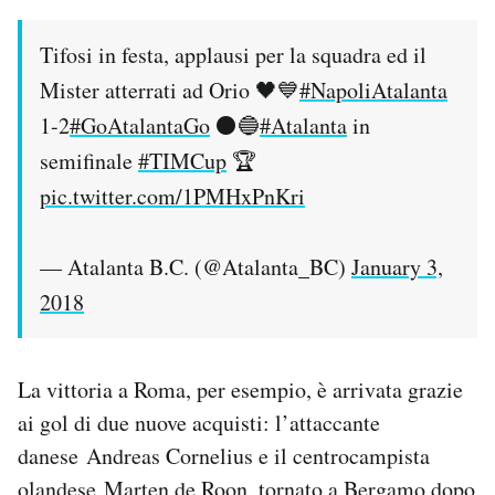
Tifosi in festa, applausi per la squadra ed il
Mister atterrati ad Orio 🖤💙
#NapoliAtalanta
1-2
#GoAtalantaGo
⚫️🔵
#Atalanta
in
semifinale
#TIMCup
🏆
pic.twitter.com/1PMHxPnKri
— Atalanta B.C. (@Atalanta_BC)
January 3,
2018
La vittoria a Roma, per esempio, è arrivata grazie
ai gol di due nuove acquisti: l’attaccante
danese Andreas Cornelius e il centrocampista
olandese Marten de Roon, tornato a Bergamo dopo