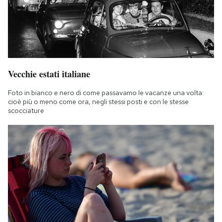
Vecchie estati italiane
Foto in bianco e nero di come passavamo le vacanze una volta:
cioè più o meno come ora, negli stessi posti e con le stesse
scocciature