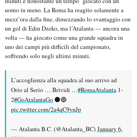
minuti e nonostante un tempo giocato con un
Notifiche mobile
uomo in meno. La Roma ha reagito solamente a
Regala il Post
mezz’ora dalla fine, dimezzando lo svantaggio con
Hai bisogno di aiuto?
un gol di Edin Dzeko, ma l’Atalanta — ancora una
Esci
volta — ha giocato come una grande squadra in
uno dei campi più difficili del campionato,
soffrendo solo negli ultimi minuti.
L’accoglienza alla squadra al suo arrivo ad
Orio al Serio … Brividi …
#RomaAtalanta
1-
2
#GoAtalantaGo
⚫️🔵
pic.twitter.com/2a4qC9ynJp
— Atalanta B.C. (@Atalanta_BC)
January 6,