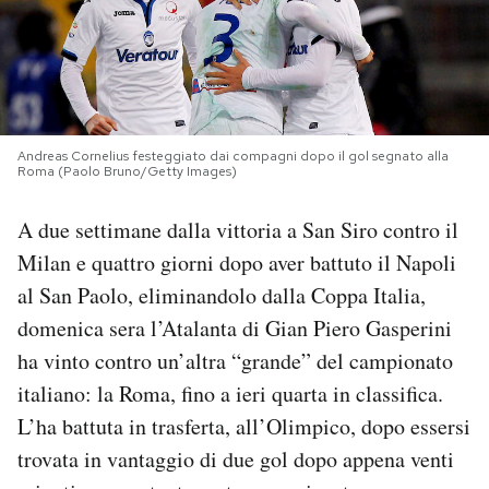
PODCAST
NEWSLETTER
Andreas Cornelius festeggiato dai compagni dopo il gol segnato alla
Roma (Paolo Bruno/Getty Images)
I MIEI PREFERITI
A due settimane dalla vittoria a San Siro contro il
Milan e quattro giorni dopo aver battuto il Napoli
SHOP
al San Paolo, eliminandolo dalla Coppa Italia,
domenica sera l’Atalanta di Gian Piero Gasperini
CALENDARIO
ha vinto contro un’altra “grande” del campionato
italiano: la Roma, fino a ieri quarta in classifica.
AREA PERSONALE
L’ha battuta in trasferta, all’Olimpico, dopo essersi
Area Personale
trovata in vantaggio di due gol dopo appena venti
Newsletter