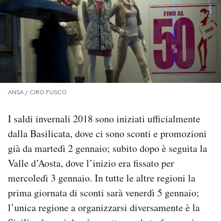
PODCAST
NEWSLETTER
I MIEI PREFERITI
ANSA / CIRO FUSCO
I saldi invernali 2018 sono iniziati ufficialmente
SHOP
dalla Basilicata, dove ci sono sconti e promozioni
già da martedì 2 gennaio; subito dopo è seguita la
CALENDARIO
Valle d’Aosta, dove l’inizio era fissato per
mercoledì 3 gennaio. In tutte le altre regioni la
AREA PERSONALE
prima giornata di sconti sarà venerdì 5 gennaio;
Area Personale
l’unica regione a organizzarsi diversamente è la
Newsletter