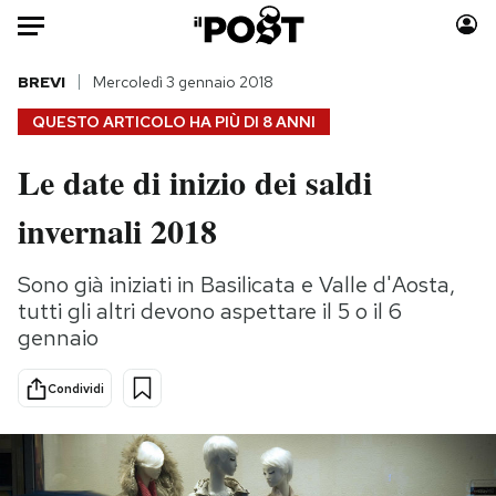
Auto
BREVI
Mercoledì 3 gennaio 2018
QUESTO ARTICOLO HA PIÙ DI
8 ANNI
HOME
Le date di inizio dei saldi
Italia
Moda
invernali 2018
Mondo
Libri
Politica
Consumismi
Sono già iniziati in Basilicata e Valle d'Aosta,
Tecnologia
Storie/Idee
tutti gli altri devono aspettare il 5 o il 6
Internet
Ok Boomer!
gennaio
Scienza
Media
Cultura
Europa
Condividi
Economia
Altrecose
Sport
Mondiali calcio 2026