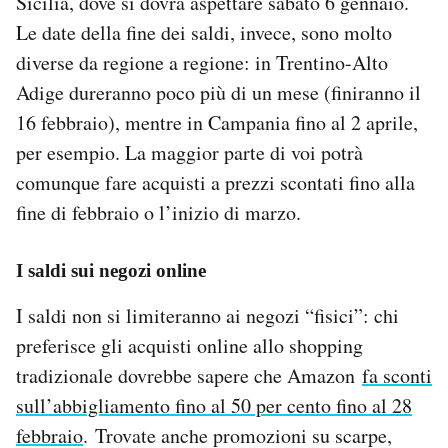
Sicilia, dove si dovrà aspettare sabato 6 gennaio.
Notifiche mobile
Le date della fine dei saldi, invece, sono molto
Regala il Post
diverse da regione a regione: in Trentino-Alto
Hai bisogno di aiuto?
Adige dureranno poco più di un mese (finiranno il
Esci
16 febbraio), mentre in Campania fino al 2 aprile,
per esempio. La maggior parte di voi potrà
comunque fare acquisti a prezzi scontati fino alla
fine di febbraio o l’inizio di marzo.
I saldi sui negozi online
I saldi non si limiteranno ai negozi “fisici”: chi
preferisce gli acquisti online allo shopping
tradizionale dovrebbe sapere che Amazon
fa sconti
sull’abbigliamento fino al 50 per cento fino al 28
febbraio
. Trovate anche promozioni su scarpe,