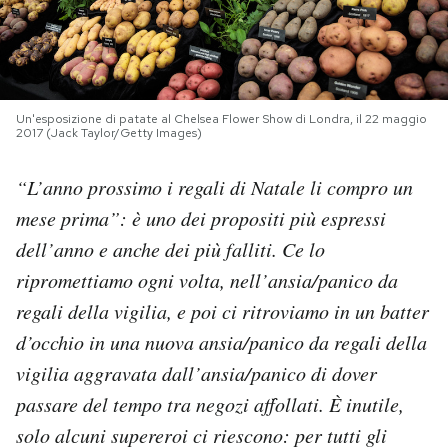
PODCAST
NEWSLETTER
Un'esposizione di patate al Chelsea Flower Show di Londra, il 22 maggio
2017 (Jack Taylor/Getty Images)
I MIEI PREFERITI
“L’anno prossimo i regali di Natale li compro un
mese prima”: è uno dei propositi più espressi
SHOP
dell’anno e anche dei più falliti. Ce lo
ripromettiamo ogni volta, nell’ansia/panico da
CALENDARIO
regali della vigilia, e poi ci ritroviamo in un batter
d’occhio in una nuova ansia/panico da regali della
AREA PERSONALE
vigilia aggravata dall’ansia/panico di dover
passare del tempo tra negozi affollati. È inutile,
Area Personale
solo alcuni supereroi ci riescono: per tutti gli
Newsletter