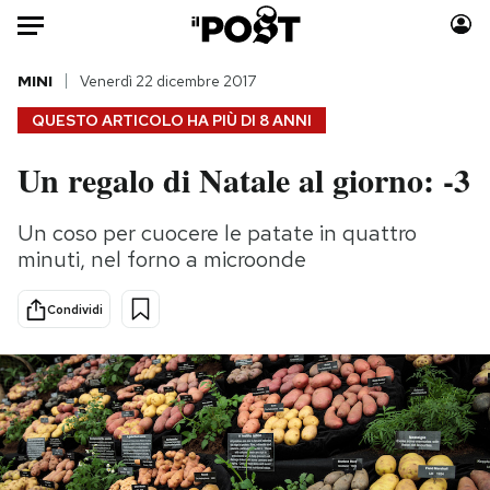
Auto
MINI
Venerdì 22 dicembre 2017
QUESTO ARTICOLO HA PIÙ DI
8 ANNI
HOME
Un regalo di Natale al giorno: -3
Italia
Moda
Mondo
Libri
Un coso per cuocere le patate in quattro
Politica
Consumismi
minuti, nel forno a microonde
Tecnologia
Storie/Idee
Internet
Ok Boomer!
Condividi
Scienza
Media
Cultura
Europa
Economia
Altrecose
Sport
Mondiali calcio 2026