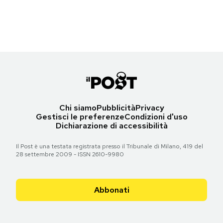
(AP Photo/Jacques Marqueton, File)
Notifiche mobile
Regala il Post
Torna all'articolo
Hai bisogno di aiuto?
Esci
Chi siamo
Pubblicità
Privacy
Gestisci le preferenze
Condizioni d'uso
Dichiarazione di accessibilità
Il Post è una testata registrata presso il Tribunale di Milano, 419 del
28 settembre 2009 - ISSN 2610-9980
Abbonati