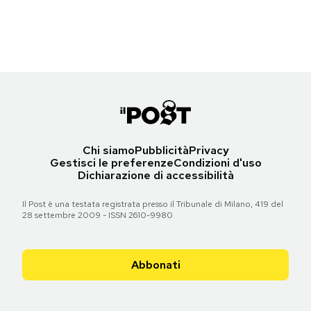
(AP Photo/Jacques Marqueton, File)
Notifiche mobile
Regala il Post
Torna all'articolo
Hai bisogno di aiuto?
Esci
Chi siamo
Pubblicità
Privacy
Gestisci le preferenze
Condizioni d'uso
Dichiarazione di accessibilità
Il Post è una testata registrata presso il Tribunale di Milano, 419 del
28 settembre 2009 - ISSN 2610-9980
Abbonati