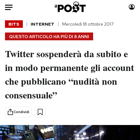
Auto
BITS
INTERNET
Mercoledì 18 ottobre 2017
QUESTO ARTICOLO HA PIÙ DI
8 ANNI
HOME
Twitter sospenderà da subito e
Italia
Moda
Mondo
Libri
in modo permanente gli account
Politica
Consumismi
che pubblicano “nudità non
Tecnologia
Storie/Idee
Internet
Ok Boomer!
consensuale”
Scienza
Media
Cultura
Europa
Condividi
Economia
Altrecose
Sport
Mondiali calcio 2026