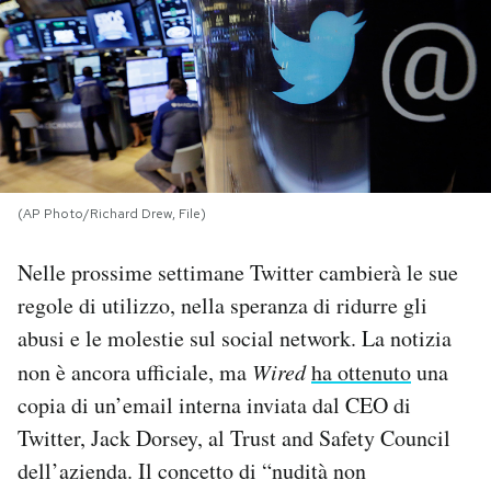
PODCAST
NEWSLETTER
I MIEI PREFERITI
(AP Photo/Richard Drew, File)
SHOP
Nelle prossime settimane Twitter cambierà le sue
regole di utilizzo, nella speranza di ridurre gli
CALENDARIO
abusi e le molestie sul social network. La notizia
non è ancora ufficiale, ma
Wired
ha ottenuto
una
copia di un’email interna inviata dal CEO di
AREA PERSONALE
Twitter, Jack Dorsey, al Trust and Safety Council
Area Personale
dell’azienda. Il concetto di “nudità non
Newsletter