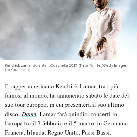
PODCAST
NEWSLETTER
I MIEI PREFERITI
Kendrick Lamar durante il Coachella 2017. (Kevin Winter/Getty Images
for Coachella)
SHOP
Il rapper americano
Kendrick Lamar
, tra i più
CALENDARIO
famosi al mondo, ha annunciato sabato le date del
suo tour europeo, in cui presenterà il suo ultimo
disco,
Damn
. Lamar farà quindici concerti in
AREA PERSONALE
Europa tra il 7 febbraio e il 5 marzo, in Germania,
Area Personale
Francia, Irlanda, Regno Unito, Paesi Bassi,
Newsletter