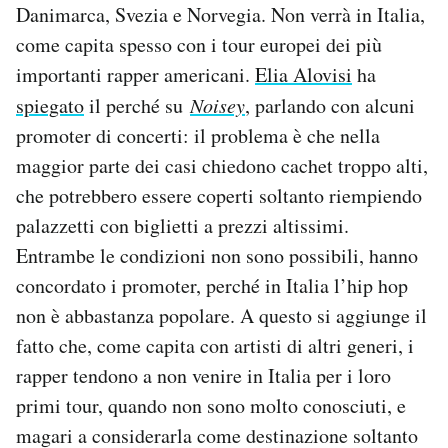
Danimarca, Svezia e Norvegia. Non verrà in Italia,
Notifiche mobile
come capita spesso con i tour europei dei più
Regala il Post
Hai bisogno di aiuto?
importanti rapper americani.
Elia Alovisi
ha
Esci
spiegato
il perché su
Noisey
, parlando con alcuni
promoter di concerti: il problema è che nella
maggior parte dei casi chiedono cachet troppo alti,
che potrebbero essere coperti soltanto riempiendo
palazzetti con biglietti a prezzi altissimi.
Entrambe le condizioni non sono possibili, hanno
concordato i promoter, perché in Italia l’hip hop
non è abbastanza popolare. A questo si aggiunge il
fatto che, come capita con artisti di altri generi, i
rapper tendono a non venire in Italia per i loro
primi tour, quando non sono molto conosciuti, e
magari a considerarla come destinazione soltanto