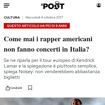
Auto
CULTURA
Mercoledì 4 ottobre 2017
QUESTO ARTICOLO HA PIÙ DI
8 ANNI
HOME
Come mai i rapper americani
Italia
Moda
non fanno concerti in Italia?
Mondo
Libri
Politica
Consumismi
Se ne riparla per il tour europeo di Kendrick
Tecnologia
Storie/Idee
Lamar e la spiegazione è piuttosto semplice,
Internet
Ok Boomer!
spiega Noisey: non venderebbero abbastanza
Scienza
Media
biglietti
Cultura
Europa
Economia
Altrecose
Condividi
Sport
Mondiali calcio 2026