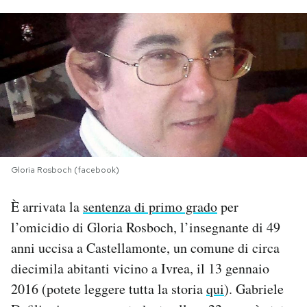
PODCAST
NEWSLETTER
I MIEI PREFERITI
SHOP
Gloria Rosboch (facebook)
È arrivata la
sentenza di primo grado
per
CALENDARIO
l’omicidio di Gloria Rosboch, l’insegnante di 49
anni uccisa a Castellamonte, un comune di circa
AREA PERSONALE
diecimila abitanti vicino a Ivrea, il 13 gennaio
Area Personale
2016 (potete leggere tutta la storia
qui
). Gabriele
Newsletter