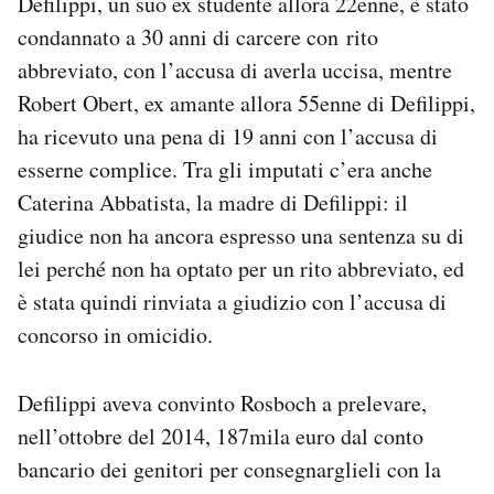
Defilippi, un suo ex studente allora 22enne, è stato
Notifiche mobile
condannato a 30 anni di carcere con rito
Regala il Post
abbreviato, con l’accusa di averla uccisa, mentre
Hai bisogno di aiuto?
Robert Obert, ex amante allora 55enne di Defilippi,
Esci
ha ricevuto una pena di 19 anni con l’accusa di
esserne complice. Tra gli imputati c’era anche
Caterina Abbatista, la madre di Defilippi: il
giudice non ha ancora espresso una sentenza su di
lei perché non ha optato per un rito abbreviato, ed
è stata quindi rinviata a giudizio con l’accusa di
concorso in omicidio.
Defilippi aveva convinto Rosboch a prelevare,
nell’ottobre del 2014, 187mila euro dal conto
bancario dei genitori per consegnarglieli con la