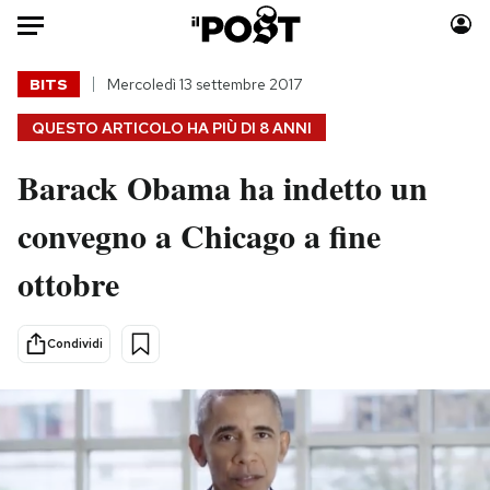
Auto
BITS
Mercoledì 13 settembre 2017
QUESTO ARTICOLO HA PIÙ DI
8 ANNI
HOME
Barack Obama ha indetto un
Italia
Moda
Mondo
Libri
convegno a Chicago a fine
Politica
Consumismi
ottobre
Tecnologia
Storie/Idee
Internet
Ok Boomer!
Scienza
Media
Condividi
Cultura
Europa
Economia
Altrecose
Sport
Mondiali calcio 2026