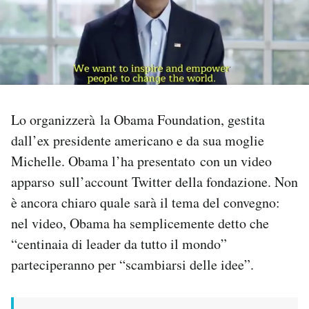
PODCAST
NEWSLETTER
Lo organizzerà la Obama Foundation, gestita
I MIEI PREFERITI
dall’ex presidente americano e da sua moglie
Michelle. Obama l’ha presentato con un video
SHOP
apparso sull’account Twitter della fondazione. Non
è ancora chiaro quale sarà il tema del convegno:
CALENDARIO
nel video, Obama ha semplicemente detto che
“centinaia di leader da tutto il mondo”
AREA PERSONALE
parteciperanno per “scambiarsi delle idee”.
Area Personale
Newsletter