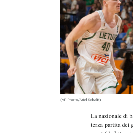
PODCAST
NEWSLETTER
I MIEI PREFERITI
SHOP
CALENDARIO
(AP Photo/Ariel Schalit)
AREA PERSONALE
La nazionale di b
Area Personale
terza partita dei
Newsletter