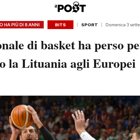
 HA PIÙ DI
8 ANNI
BITS
SPORT
Domenica 3 sett
nale di basket ha perso pe
o la Lituania agli Europei