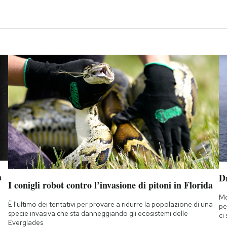
a
D
I conigli robot contro l’invasione di pitoni in Florida
Mo
È l'ultimo dei tentativi per provare a ridurre la popolazione di una
pe
specie invasiva che sta danneggiando gli ecosistemi delle
ci
Everglades