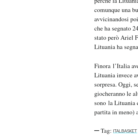
perché la Lituania
Notifiche mobile
comunque una buon
Regala il Post
avvicinandosi poi
Hai bisogno di aiuto?
che ha segnato 24
Esci
stato però Ariel F
Lituania ha segna
Finora l’Italia a
Lituania invece a
sorpresa. Oggi, s
giocheranno le al
sono la Lituania 
partita in meno) a
Tag:
ITALBASKET