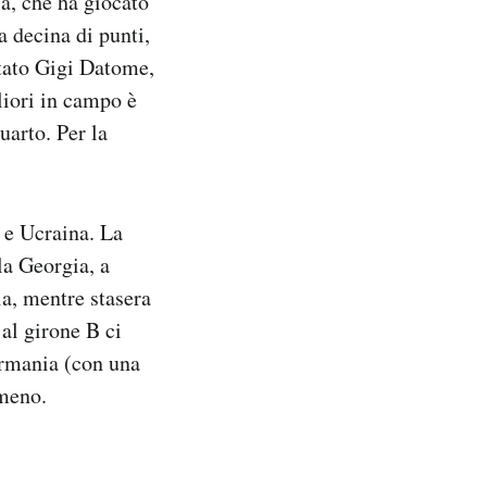
ia, che ha giocato
 decina di punti,
stato Gigi Datome,
liori in campo è
uarto. Per la
e e Ucraina. La
la Georgia, a
ia, mentre stasera
al girone B ci
ermania (con una
 meno.