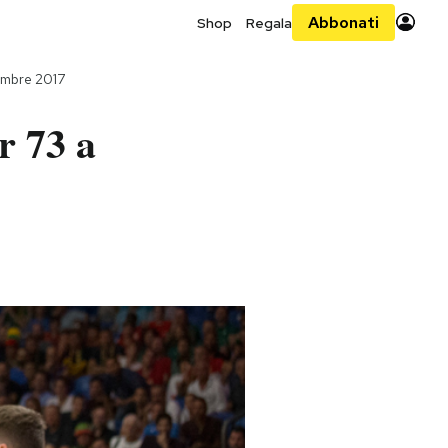
Abbonati
Shop
Regala
embre 2017
r 73 a