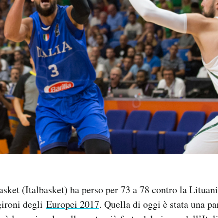
asket (Italbasket) ha perso per 73 a 78 contro la Lituani
 gironi degli
Europei 2017
. Quella di oggi è stata una par