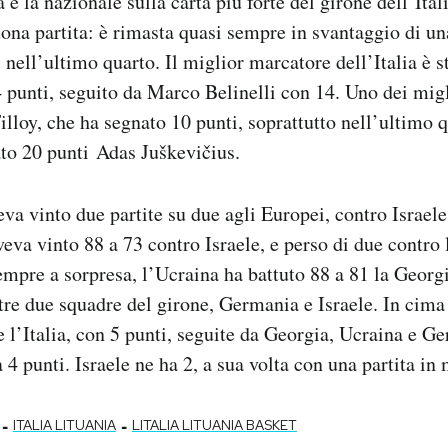
 è la nazionale sulla carta più forte del girone dell’Ital
a partita: è rimasta quasi sempre in svantaggio di una
 nell’ultimo quarto. Il miglior marcatore dell’Italia è 
 punti, seguito da Marco Belinelli con 14. Uno dei mig
illoy, che ha segnato 10 punti, soprattutto nell’ultimo q
to 20 punti Adas Juškevičius.
veva vinto due partite su due agli Europei, contro Israel
veva vinto 88 a 73 contro Israele, e perso di due contro 
empre a sorpresa, l’Ucraina ha battuto 88 a 81 la Georg
tre due squadre del girone, Germania e Israele. In cima 
e l’Italia, con 5 punti, seguite da Georgia, Ucraina e G
 4 punti. Israele ne ha 2, a sua volta con una partita in
-
-
ITALIA LITUANIA
LITALIA LITUANIA BASKET