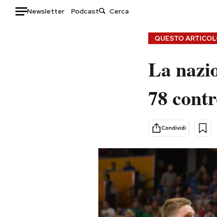
Newsletter
Podcast
Auto
QUESTO ARTICOLO
HOME
La nazio
Italia
Moda
78 contr
Mondo
Libri
Politica
Consumismi
Tecnologia
Storie/Idee
Condividi
Internet
Ok Boomer!
Scienza
Media
Cultura
Europa
Economia
Altrecose
Sport
Mondiali calcio 2026