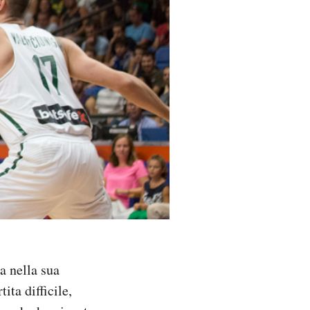
a nella sua
tita difficile,