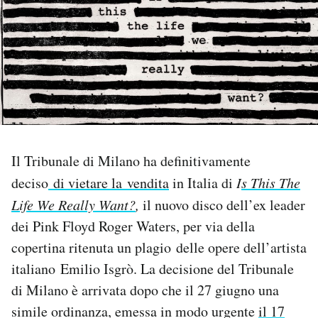
PODCAST
NEWSLETTER
I MIEI PREFERITI
Il Tribunale di Milano ha definitivamente
SHOP
deciso
di vietare la vendita
in Italia di
I
s This The
Life We Really Want?
,
il nuovo disco dell’ex leader
CALENDARIO
dei Pink Floyd Roger Waters, per via della
copertina ritenuta un plagio delle opere dell’artista
AREA PERSONALE
italiano Emilio Isgrò. La decisione del Tribunale
di Milano è arrivata dopo che il 27 giugno una
Area Personale
simile ordinanza, emessa in modo urgente
il 17
Newsletter