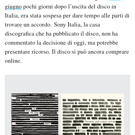
Notifiche mobile
giugno
pochi giorni dopo l’uscita del disco in
Regala il Post
Italia, era stata sospesa per dare tempo alle parti di
Hai bisogno di aiuto?
trovare un accordo. Sony Italia, la casa
Esci
discografica che ha pubblicato il disco, non ha
commentato la decisione di oggi, ma potrebbe
presentare ricorso. Il disco si può ancora comprare
online.