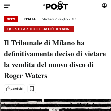
Auto
BITS
ITALIA
Martedì 25 luglio 2017
QUESTO ARTICOLO HA PIÙ DI
9 ANNI
HOME
Il Tribunale di Milano ha
Italia
Moda
Mondo
Libri
definitivamente deciso di vietare
Politica
Consumismi
la vendita del nuovo disco di
Tecnologia
Storie/Idee
Internet
Ok Boomer!
Roger Waters
Scienza
Media
Cultura
Europa
Condividi
Economia
Altrecose
Sport
Mondiali calcio 2026