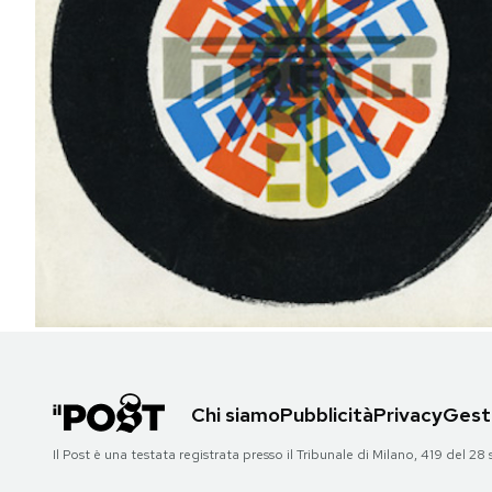
PODCAST
NEWSLETTER
I MIEI PREFERITI
SHOP
CALENDARIO
AREA PERSONALE
Chi siamo
Pubblicità
Privacy
Gesti
Area Personale
Il Post è una testata registrata presso il Tribunale di Milano, 419 del
Newsletter