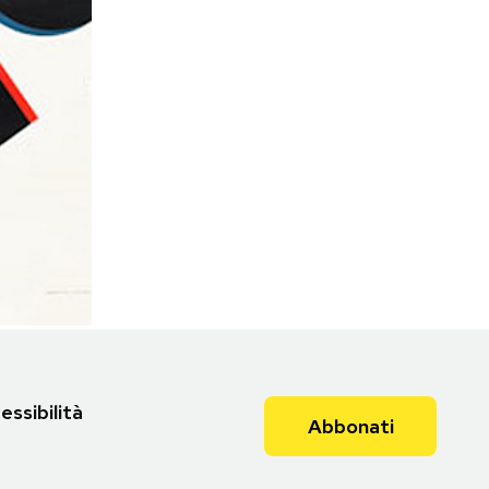
essibilità
Abbonati