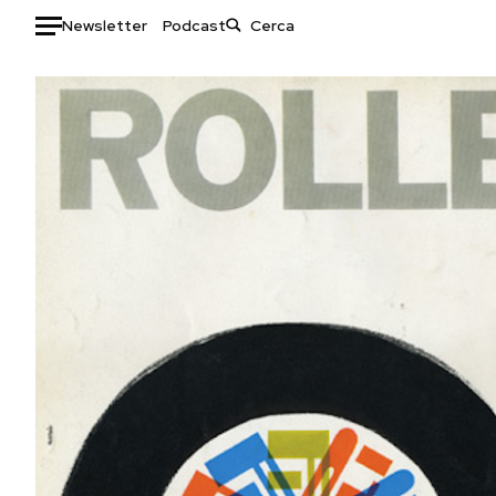
Newsletter
Podcast
Auto
HOME
Italia
Moda
Mondo
Libri
Politica
Consumismi
Tecnologia
Storie/Idee
Internet
Ok Boomer!
Scienza
Media
Cultura
Europa
Economia
Altrecose
Sport
Mondiali calcio 2026