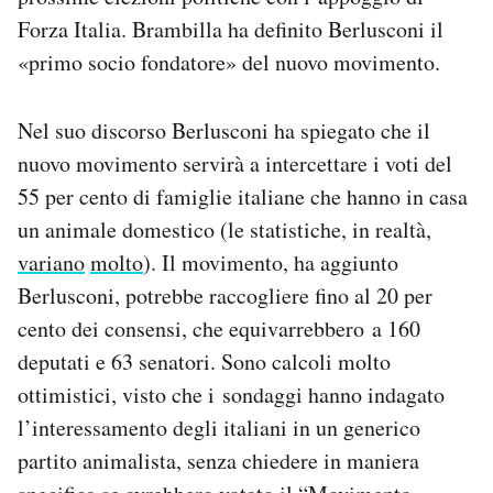
Notifiche mobile
Forza Italia. Brambilla ha definito Berlusconi il
Regala il Post
«primo socio fondatore» del nuovo movimento.
Hai bisogno di aiuto?
Esci
Nel suo discorso Berlusconi ha spiegato che il
nuovo movimento servirà a intercettare i voti del
55 per cento di famiglie italiane che hanno in casa
un animale domestico (le statistiche, in realtà,
variano
molto
). Il movimento, ha aggiunto
Berlusconi, potrebbe raccogliere fino al 20 per
cento dei consensi, che equivarrebbero a 160
deputati e 63 senatori. Sono calcoli molto
ottimistici, visto che i sondaggi hanno indagato
l’interessamento degli italiani in un generico
partito animalista, senza chiedere in maniera