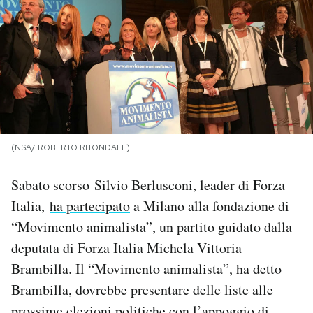
PODCAST
NEWSLETTER
I MIEI PREFERITI
(NSA/ ROBERTO RITONDALE)
SHOP
Sabato scorso Silvio Berlusconi, leader di Forza
Italia,
ha partecipato
a Milano alla fondazione di
CALENDARIO
“Movimento animalista”, un partito guidato dalla
deputata di Forza Italia Michela Vittoria
AREA PERSONALE
Brambilla. Il “Movimento animalista”, ha detto
Brambilla, dovrebbe presentare delle liste alle
Area Personale
Newsletter
prossime elezioni politiche con l’appoggio di