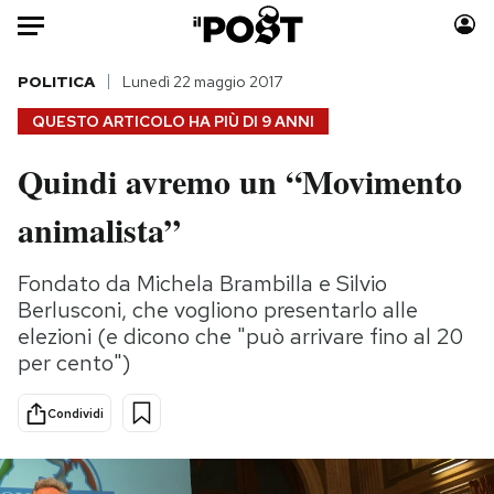
Auto
POLITICA
Lunedì 22 maggio 2017
QUESTO ARTICOLO HA PIÙ DI
9 ANNI
HOME
Quindi avremo un “Movimento
Italia
Moda
animalista”
Mondo
Libri
Politica
Consumismi
Fondato da Michela Brambilla e Silvio
Tecnologia
Storie/Idee
Berlusconi, che vogliono presentarlo alle
Internet
Ok Boomer!
elezioni (e dicono che "può arrivare fino al 20
Scienza
Media
per cento")
Cultura
Europa
Economia
Altrecose
Condividi
Sport
Mondiali calcio 2026