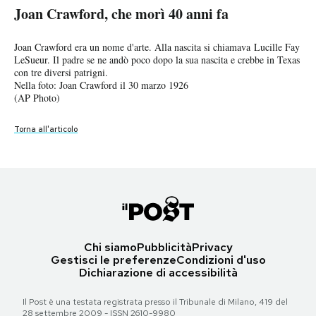
Torna all'articolo
Nella foto: Joan Crawford guarda sua figlia Christina allenarsi al piano,
Joan Crawford, che morì 40 anni fa
Wilmington, 1 maggio 1963
sapendo che avrebbe avuto difficoltà a girare la scena la eseguì
Notifiche mobile
Torna all'articolo
I Blue Öyster Cult le hanno dedicato la canzone "Joan Crawford".
luglio 1947
(AP Photo)
nell'ultimo giorno di riprese, con un risultato molto realistico
Torna all'articolo
Regala il Post
Torna all'articolo
Nella foto: Joan Crawford su un trampolino, probabilmente nel 1930
(Keystone/Getty Images)
(AP Photo/Don Brinn)
Joan Crawford era un nome d'arte. Alla nascita si chiamava Lucille Fay
(General Photographic Agency/Getty Images)
Hai bisogno di aiuto?
Torna all'articolo
LeSueur. Il padre se ne andò poco dopo la sua nascita e crebbe in Texas
Esci
Torna all'articolo
Torna all'articolo
con tre diversi patrigni.
Torna all'articolo
Nella foto: Joan Crawford il 30 marzo 1926
(AP Photo)
Torna all'articolo
Chi siamo
Pubblicità
Privacy
Gestisci le preferenze
Condizioni d'uso
Dichiarazione di accessibilità
Il Post è una testata registrata presso il Tribunale di Milano, 419 del
28 settembre 2009 - ISSN 2610-9980