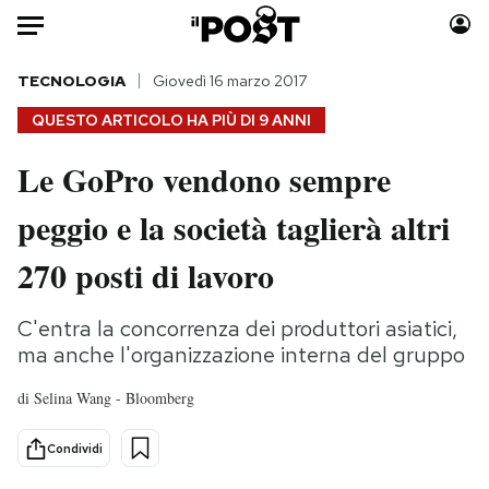
Auto
TECNOLOGIA
Giovedì 16 marzo 2017
QUESTO ARTICOLO HA PIÙ DI
9 ANNI
HOME
Le GoPro vendono sempre
Italia
Moda
peggio e la società taglierà altri
Mondo
Libri
Politica
Consumismi
270 posti di lavoro
Tecnologia
Storie/Idee
Internet
Ok Boomer!
C'entra la concorrenza dei produttori asiatici,
Scienza
Media
ma anche l'organizzazione interna del gruppo
Cultura
Europa
di
Selina Wang - Bloomberg
Economia
Altrecose
Sport
Mondiali calcio 2026
Condividi