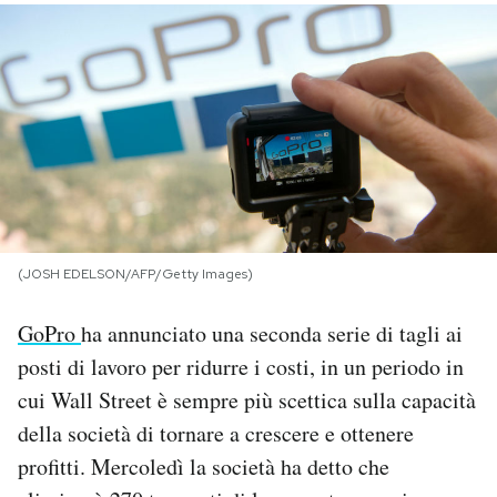
PODCAST
NEWSLETTER
I MIEI PREFERITI
SHOP
(JOSH EDELSON/AFP/Getty Images)
GoPro
ha annunciato una seconda serie di tagli ai
CALENDARIO
posti di lavoro per ridurre i costi, in un periodo in
cui Wall Street è sempre più scettica sulla capacità
AREA PERSONALE
della società di tornare a crescere e ottenere
Area Personale
profitti. Mercoledì la società ha detto che
Newsletter