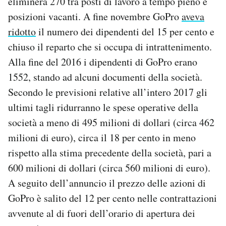
eliminerà 270 tra posti di lavoro a tempo pieno e
Notifiche mobile
posizioni vacanti. A fine novembre GoPro
aveva
Regala il Post
ridotto
il numero dei dipendenti del 15 per cento e
Hai bisogno di aiuto?
chiuso il reparto che si occupa di intrattenimento.
Esci
Alla fine del 2016 i dipendenti di GoPro erano
1552, stando ad alcuni documenti della società.
Secondo le previsioni relative all’intero 2017 gli
ultimi tagli ridurranno le spese operative della
società a meno di 495 milioni di dollari (circa 462
milioni di euro), circa il 18 per cento in meno
rispetto alla stima precedente della società, pari a
600 milioni di dollari (circa 560 milioni di euro).
A seguito dell’annuncio il prezzo delle azioni di
GoPro è salito del 12 per cento nelle contrattazioni
avvenute al di fuori dell’orario di apertura dei