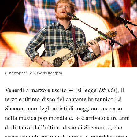
PODCAST
NEWSLETTER
I MIEI PREFERITI
SHOP
(Christopher Polk/Getty Images)
Venerdì 3 marzo è uscito
÷
(si legge
Divide
), il
CALENDARIO
terzo e ultimo disco del cantante britannico Ed
Sheeran, uno degli artisti di maggiore successo
AREA PERSONALE
nella musica pop mondiale.
÷
è arrivato a tre anni
di distanza dall’ultimo disco di Sheeran,
x
, che
Area Personale
Newsletter
aveva venduto milioni di copie:
÷
potrebbe finire