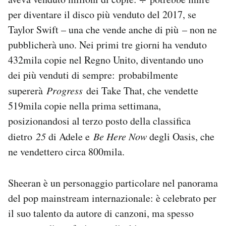
Notifiche mobile
per diventare il disco più venduto del 2017, se
Regala il Post
Taylor Swift – una che vende anche di più – non ne
Hai bisogno di aiuto?
pubblicherà uno. Nei primi tre giorni ha venduto
Esci
432mila copie nel Regno Unito, diventando uno
dei più venduti di sempre: probabilmente
supererà
Progress
dei Take That, che vendette
519mila copie nella prima settimana,
posizionandosi al terzo posto della classifica
dietro
25
di Adele e
Be Here Now
degli Oasis, che
ne vendettero circa 800mila.
Sheeran è un personaggio particolare nel panorama
del pop mainstream internazionale: è celebrato per
il suo talento da autore di canzoni, ma spesso