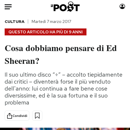
Auto
CULTURA
Martedì 7 marzo 2017
QUESTO ARTICOLO HA PIÙ DI
9 ANNI
HOME
Cosa dobbiamo pensare di Ed
Italia
Moda
Sheeran?
Mondo
Libri
Politica
Consumismi
Il suo ultimo disco “÷” – accolto tiepidamente
Tecnologia
Storie/Idee
dai critici – diventerà forse il più venduto
Internet
Ok Boomer!
dell'anno: lui continua a fare bene cose
Scienza
Media
diversissime, ed è la sua fortuna e il suo
Cultura
Europa
problema
Economia
Altrecose
Sport
Mondiali calcio 2026
Condividi