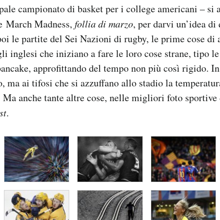
ale campionato di basket per i college americani – si 
te March Madness,
follia di marzo
, per darvi un’idea di
oi le partite del Sei Nazioni di rugby, le prime cose di 
gli inglesi che iniziano a fare le loro cose strane, tipo l
pancake, approfittando del tempo non più così rigido. I
, ma ai tifosi che si azzuffano allo stadio la temperat
 Ma anche tante altre cose, nelle migliori foto sportive
st
.