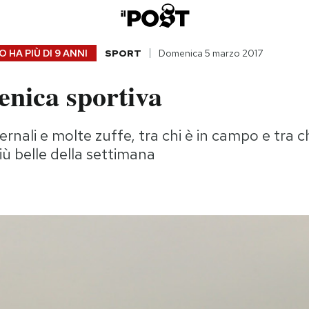
 HA PIÙ DI
9 ANNI
SPORT
Domenica 5 marzo 2017
nica sportiva
ernali e molte zuffe, tra chi è in campo e tra ch
iù belle della settimana