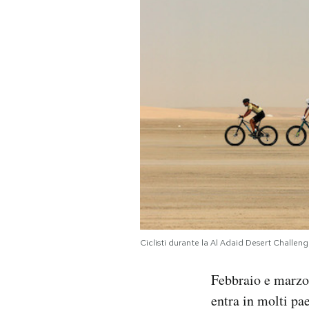
PODCAST
NEWSLETTER
I MIEI PREFERITI
SHOP
CALENDARIO
Ciclisti durante la Al Adaid Desert Challen
AREA PERSONALE
Febbraio e marzo 
Area Personale
entra in molti pae
Newsletter