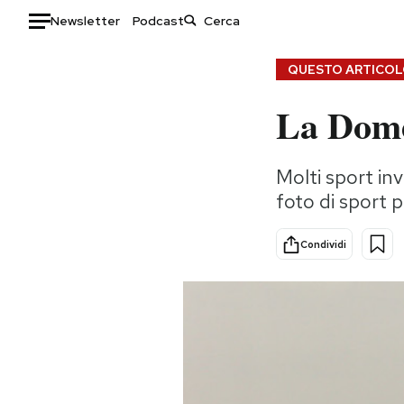
Newsletter
Podcast
Auto
QUESTO ARTICOLO
La Dome
HOME
Italia
Moda
Molti sport inv
Mondo
Libri
foto di sport p
Politica
Consumismi
Tecnologia
Storie/Idee
Condividi
Internet
Ok Boomer!
Scienza
Media
Cultura
Europa
Economia
Altrecose
Sport
Mondiali calcio 2026