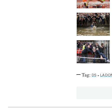
Tag:
-
DS
LA DO