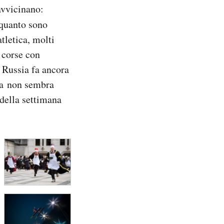
avvicinano:
 quanto sono
atletica, molti
e corse con
n Russia fa ancora
ura non sembra
 della settimana