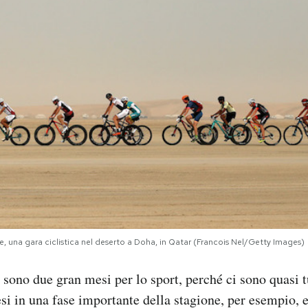
ge, una gara ciclistica nel deserto a Doha, in Qatar (Francois Nel/Getty Images)
sono due gran mesi per lo sport, perché ci sono quasi tut
si in una fase importante della stagione, per esempio, e 