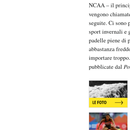
NCAA – il princip
Notifiche mobile
Regala il Post
vengono chiama
Hai bisogno di aiuto?
seguite. Ci sono p
Esci
sport invernali e 
padelle piene di 
abbastanza freddo
importare troppo.
pubblicate dal
Po