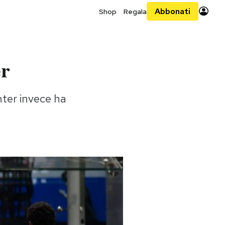
Abbonati
Shop
Regala
er
nter invece ha