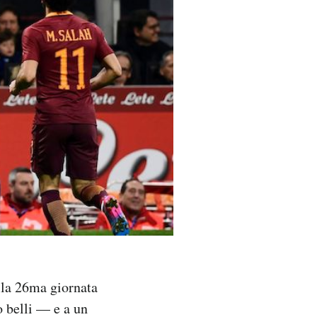
lla 26ma giornata
 belli — e a un