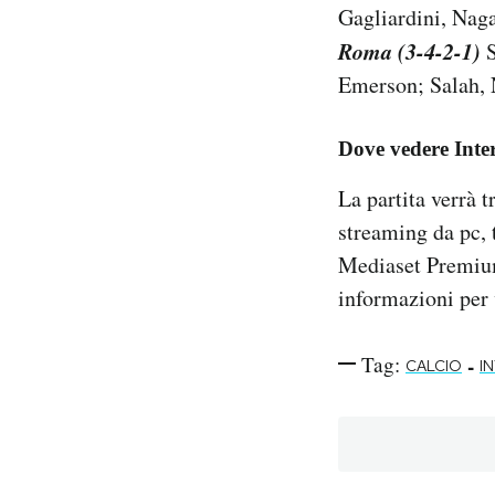
Gagliardini, Naga
Roma (3-4-2-1)
S
Emerson; Salah,
Dove vedere Int
La partita verrà 
streaming da pc,
Mediaset Premiu
informazioni per 
Tag:
-
CALCIO
I