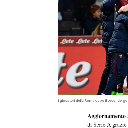
PODCAST
NEWSLETTER
I MIEI PREFERITI
SHOP
CALENDARIO
I giocatori della Roma dopo il secondo 
AREA PERSONALE
Aggiornamento 
Area Personale
di Serie A grazi
Newsletter