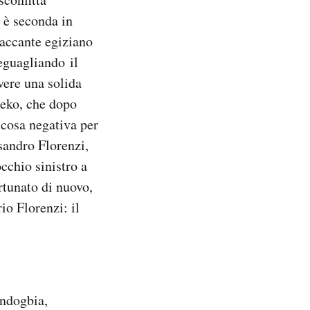
: è seconda in
taccante egiziano
eguagliando il
vere una solida
zeko, che dopo
 cosa negativa per
sandro Florenzi,
occhio sinistro a
rtunato di nuovo,
io Florenzi: il
ndogbia,