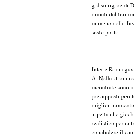
gol su rigore di D
Notifiche mobile
Regala il Post
minuti dal termin
Hai bisogno di aiuto?
in meno della Juv
Esci
sesto posto.
Inter e Roma gioc
A. Nella storia r
incontrate sono u
presupposti perché
miglior momento d
aspetta che giochi
realistico per en
concludere il cam