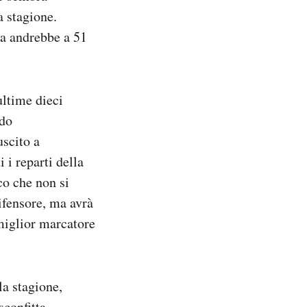
a stagione.
ia andrebbe a 51
ultime dieci
ndo
uscito a
 i reparti della
co che non si
ifensore, ma avrà
miglior marcatore
a stagione,
sconfitta