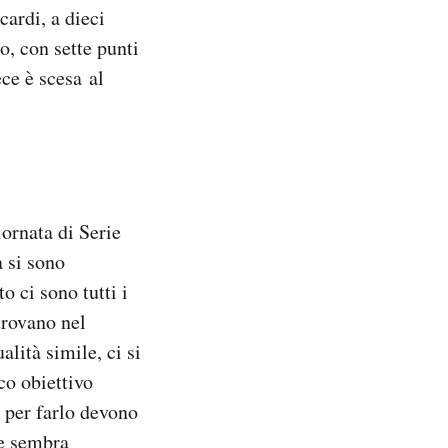
cardi, a dieci
, con sette punti
ce è scesa al
ornata di Serie
a si sono
o ci sono tutti i
trovano nel
lità simile, ci si
co obiettivo
e per farlo devono
 e sembra