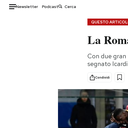
Newsletter
Podcast
Auto
QUESTO ARTICOLO
La Roma 
HOME
Italia
Moda
Con due gran g
Mondo
Libri
segnato Icardi
Politica
Consumismi
Tecnologia
Storie/Idee
Condividi
Internet
Ok Boomer!
Scienza
Media
Cultura
Europa
Economia
Altrecose
Sport
Mondiali calcio 2026