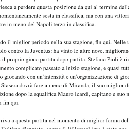
iesca a perdere questa posizione da qui al termine dell
momentaneamente sesta in classifica, ma con una vittor
tre in meno del Napoli terzo in classifica.
do il miglior periodo nella sua stagione, fin qui. Nelle 
solo contro la Juventus: ha vinto le altre nove, migliora
il proprio gioco partita dopo partita. Stefano Pioli è ri
mento complicato passato a inizio stagione, e quasi tutti
o giocando con un’intensità e un’organizzazione di gio
Stasera dovrà fare a meno di Miranda, il suo miglior d
izione dopo la squalifica Mauro Icardi, capitano e suo 
 fin qui.
iva a questa partita nel momento di miglior forma dell
l’ultima disputata, contro il Villarreal (ma è stata una 