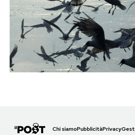
PODCAST
NEWSLETTER
I MIEI PREFERITI
SHOP
CALENDARIO
AREA PERSONALE
Area Personale
Chi siamo
Pubblicità
Privacy
Gesti
Newsletter