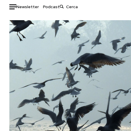
Newsletter
Podcast
Auto
HOME
Italia
Moda
Mondo
Libri
Politica
Consumismi
Tecnologia
Storie/Idee
Internet
Ok Boomer!
Scienza
Media
Cultura
Europa
Economia
Altrecose
Sport
Mondiali calcio 2026