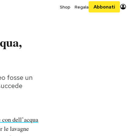
Abbonati
Shop
Regala
cqua,
eo fosse un
i succede
 con dell’acqua
r le lavagne