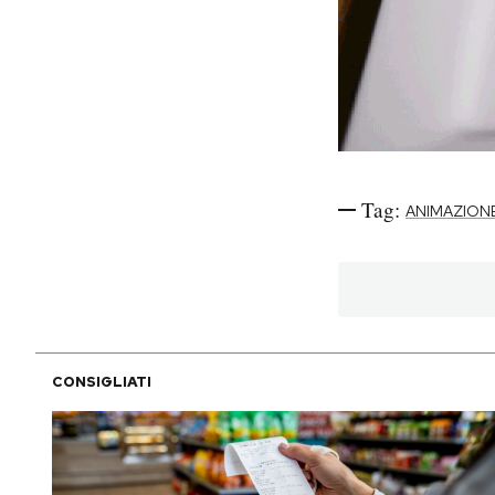
Notifiche mobile
Regala il Post
Hai bisogno di aiuto?
Esci
Tag:
ANIMAZION
CONSIGLIATI