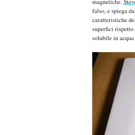
magnetiche.
Stev
falso, e spiega da
PODCAST
caratteristiche de
superfici rispetto
NEWSLETTER
solubile in acqua
I MIEI PREFERITI
SHOP
CALENDARIO
AREA PERSONALE
Area Personale
Newsletter