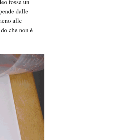
deo fosse un
ipende dalle
meno alle
lido che non è