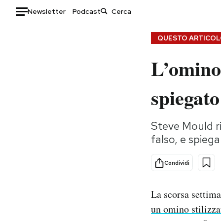
Newsletter
Podcast
Auto
QUESTO ARTICOLO
L’omino
HOME
Italia
Moda
spiegato
Mondo
Libri
Politica
Consumismi
Steve Mould ri
Tecnologia
Storie/Idee
falso, e spiega
Internet
Ok Boomer!
Scienza
Media
Condividi
Cultura
Europa
Economia
Altrecose
La scorsa settima
Sport
Mondiali calcio 2026
un omino stilizza