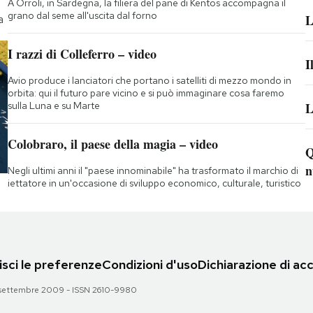
A Orroli, in Sardegna, la filiera del pane di Kentos accompagna il
grano dal seme all'uscita dal forno
L
a
I razzi di Colleferro – video
I
Avio produce i lanciatori che portano i satelliti di mezzo mondo in
orbita: qui il futuro pare vicino e si può immaginare cosa faremo
sulla Luna e su Marte
L
Colobraro, il paese della magia – video
Q
n
Negli ultimi anni il "paese innominabile" ha trasformato il marchio di
iettatore in un'occasione di sviluppo economico, culturale, turistico
sci le preferenze
Condizioni d'uso
Dichiarazione di acc
 28 settembre 2009 - ISSN 2610-9980