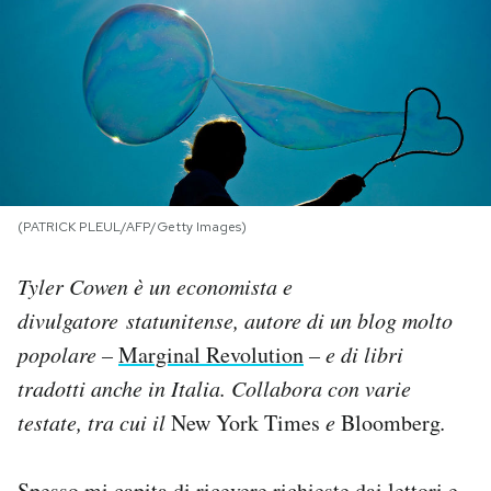
PODCAST
NEWSLETTER
I MIEI PREFERITI
(PATRICK PLEUL/AFP/Getty Images)
SHOP
Tyler Cowen è un economista e
divulgatore statunitense, autore di un blog molto
CALENDARIO
popolare –
Marginal Revolution
– e di libri
tradotti anche in Italia. Collabora con varie
AREA PERSONALE
testate, tra cui il
New York Times
e
Bloomberg
.
Area Personale
Newsletter
Spesso mi capita di ricevere richieste dai lettori e