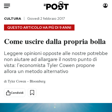
Auto
CULTURA
Giovedì 2 febbraio 2017
QUESTO ARTICOLO HA PIÙ DI
9 ANNI
HOME
Come uscire dalla propria bolla
Italia
Moda
Mondo
Libri
Leggere opinioni opposte alle nostre potrebbe
Politica
Consumismi
non aiutare ad allargare il nostro punto di
Tecnologia
Storie/Idee
vista: l'economista Tyler Cowen propone
allora un metodo alternativo
Internet
Ok Boomer!
Scienza
Media
di
Tyler Cowen – Bloomberg
Cultura
Europa
Economia
Altrecose
Condividi
Sport
Mondiali calcio 2026