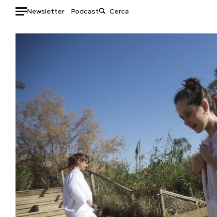
Newsletter
Podcast
Auto
HOME
Italia
Moda
Mondo
Libri
Politica
Consumismi
Tecnologia
Storie/Idee
Internet
Ok Boomer!
Scienza
Media
Cultura
Europa
Economia
Altrecose
Sport
Mondiali calcio 2026