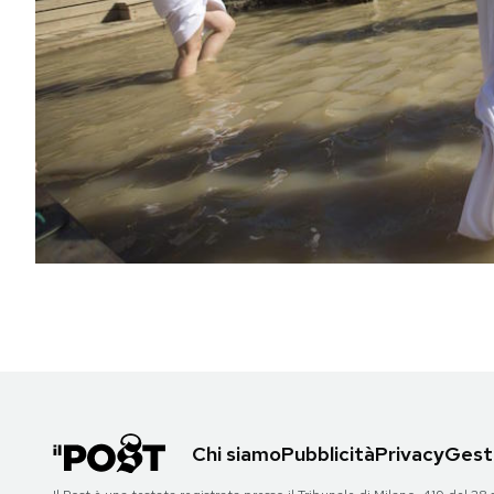
PODCAST
NEWSLETTER
I MIEI PREFERITI
SHOP
CALENDARIO
AREA PERSONALE
Chi siamo
Pubblicità
Privacy
Gesti
Area Personale
Newsletter