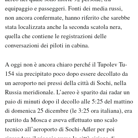
Notifiche mobile
equipaggio e passeggeri. Fonti dei media russi,
Regala il Post
non ancora confermate, hanno riferito che sarebbe
Hai bisogno di aiuto?
stata localizzata anche la seconda scatola nera,
Esci
quella che contiene le registrazioni delle
conversazioni dei piloti in cabina.
A oggi non è ancora chiaro perché il Tupolev Tu-
154 sia precipitato poco dopo essere decollato da
un aeroporto nei pressi della città di Sochi, nella
Russia meridionale. L’aereo è sparito dai radar un
paio di minuti dopo il decollo alle 5:25 del mattino
di domenica 25 dicembre (le 3:25 ora italiana), era
partito da Mosca e aveva effettuato uno scalo
tecnico all’aeroporto di Sochi-Adler per poi