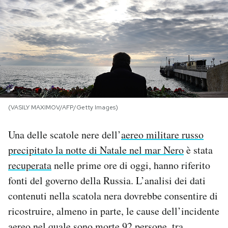
PODCAST
NEWSLETTER
I MIEI PREFERITI
(VASILY MAXIMOV/AFP/Getty Images)
SHOP
Una delle scatole nere dell’
aereo militare russo
precipitato la notte di Natale nel mar Nero
è stata
CALENDARIO
recuperata
nelle prime ore di oggi, hanno riferito
fonti del governo della Russia. L’analisi dei dati
AREA PERSONALE
contenuti nella scatola nera dovrebbe consentire di
ricostruire, almeno in parte, le cause dell’incidente
Area Personale
Newsletter
aereo nel quale sono morte 92 persone, tra