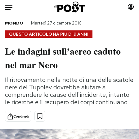
Auto
MONDO
Martedì 27 dicembre 2016
QUESTO ARTICOLO HA PIÙ DI
9 ANNI
HOME
Le indagini sull’aereo caduto
Italia
Moda
nel mar Nero
Mondo
Libri
Politica
Consumismi
Il ritrovamento nella notte di una delle scatole
Tecnologia
Storie/Idee
nere del Tupolev dovrebbe aiutare a
Internet
Ok Boomer!
comprendere le cause dell'incidente, intanto
Scienza
Media
le ricerche e il recupero dei corpi continuano
Cultura
Europa
Economia
Altrecose
Condividi
Sport
Mondiali calcio 2026