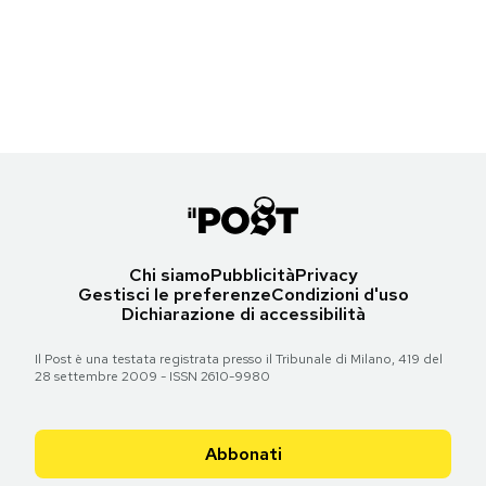
Torna all'articolo
Torna all'articolo
Torna all'articolo
Torna all'articolo
Torna all'articolo
Torna all'articolo
Torna all'articolo
2013
2014
2013
PODCAST
Torna all'articolo
Torna all'articolo
Torna all'articolo
Torna all'articolo
NEWSLETTER
I MIEI PREFERITI
SHOP
Chi siamo
Pubblicità
Privacy
Gestisci le preferenze
Condizioni d'uso
Dichiarazione di accessibilità
CALENDARIO
Il Post è una testata registrata presso il Tribunale di Milano, 419 del
28 settembre 2009 - ISSN 2610-9980
AREA PERSONALE
Area Personale
Abbonati
Newsletter