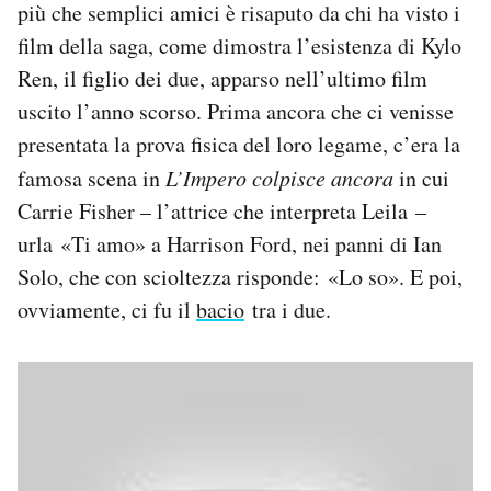
più che semplici amici è risaputo da chi ha visto i
Notifiche mobile
film della saga, come dimostra l’esistenza di Kylo
Regala il Post
Ren, il figlio dei due, apparso nell’ultimo film
Hai bisogno di aiuto?
Esci
uscito l’anno scorso. Prima ancora che ci venisse
presentata la prova fisica del loro legame, c’era la
famosa scena in
L’Impero colpisce ancora
in cui
Carrie Fisher – l’attrice che interpreta Leila –
urla «Ti amo» a Harrison Ford, nei panni di Ian
Solo, che con scioltezza risponde: «Lo so». E poi,
ovviamente, ci fu il
bacio
tra i due.