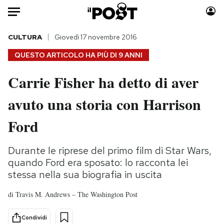
Auto
CULTURA
Giovedì 17 novembre 2016
QUESTO ARTICOLO HA PIÙ DI
9 ANNI
HOME
Carrie Fisher ha detto di aver
Italia
Moda
avuto una storia con Harrison
Mondo
Libri
Politica
Consumismi
Ford
Tecnologia
Storie/Idee
Internet
Ok Boomer!
Durante le riprese del primo film di Star Wars,
Scienza
Media
quando Ford era sposato: lo racconta lei
Cultura
Europa
stessa nella sua biografia in uscita
Economia
Altrecose
di
Travis M. Andrews – The Washington Post
Sport
Mondiali calcio 2026
Condividi