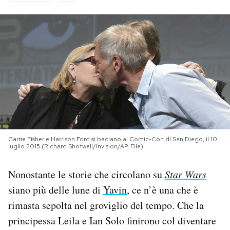
PODCAST
NEWSLETTER
I MIEI PREFERITI
SHOP
Carrie Fisher e Harrison Ford si baciano al Comic-Con di San Diego, il 10
luglio 2015 (Richard Shotwell/Invision/AP, File)
CALENDARIO
Nonostante le storie che circolano su
Star Wars
siano più delle lune di
Yavin
, ce n’è una che è
AREA PERSONALE
rimasta sepolta nel groviglio del tempo. Che la
Area Personale
principessa Leila e Ian Solo finirono col diventare
Newsletter