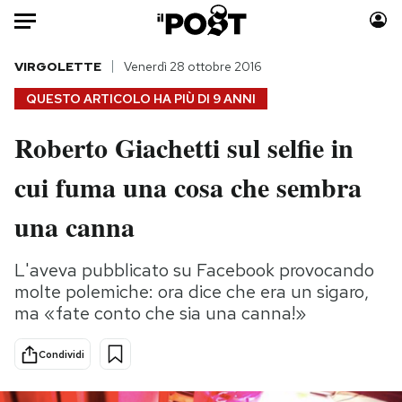
Auto
VIRGOLETTE
Venerdì 28 ottobre 2016
QUESTO ARTICOLO HA PIÙ DI
9 ANNI
HOME
Roberto Giachetti sul selfie in
Italia
Moda
cui fuma una cosa che sembra
Mondo
Libri
Politica
Consumismi
una canna
Tecnologia
Storie/Idee
Internet
Ok Boomer!
L'aveva pubblicato su Facebook provocando
Scienza
Media
molte polemiche: ora dice che era un sigaro,
Cultura
Europa
ma «fate conto che sia una canna!»
Economia
Altrecose
Condividi
Sport
Mondiali calcio 2026