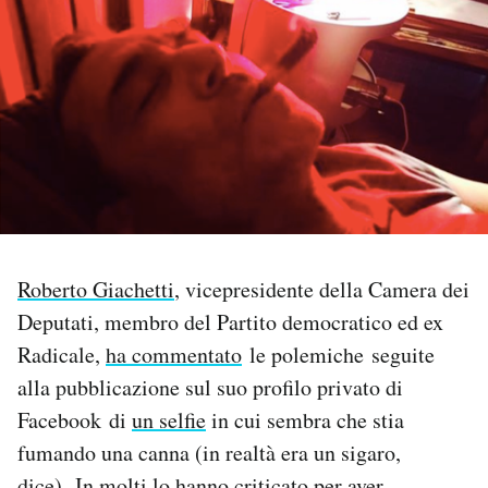
PODCAST
NEWSLETTER
I MIEI PREFERITI
SHOP
Roberto Giachetti
, vicepresidente della Camera dei
Deputati, membro del Partito democratico ed ex
CALENDARIO
Radicale,
ha commentato
le polemiche seguite
alla pubblicazione sul suo profilo privato di
AREA PERSONALE
Facebook di
un selfie
in cui sembra che stia
fumando una canna (in realtà era un sigaro,
Area Personale
Newsletter
dice). In molti lo hanno criticato per aver