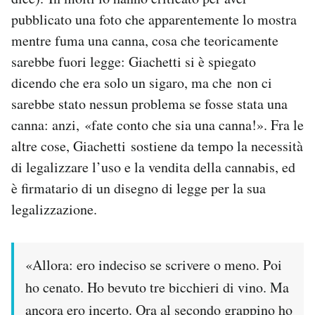
Notifiche mobile
pubblicato una foto che apparentemente lo mostra
Regala il Post
mentre fuma una canna, cosa che teoricamente
Hai bisogno di aiuto?
sarebbe fuori legge: Giachetti si è spiegato
Esci
dicendo che era solo un sigaro, ma che non ci
sarebbe stato nessun problema se fosse stata una
canna: anzi, «fate conto che sia una canna!». Fra le
altre cose, Giachetti sostiene da tempo la necessità
di legalizzare l’uso e la vendita della cannabis, ed
è firmatario di un disegno di legge per la sua
legalizzazione.
«Allora: ero indeciso se scrivere o meno. Poi
ho cenato. Ho bevuto tre bicchieri di vino. Ma
ancora ero incerto. Ora al secondo grappino ho