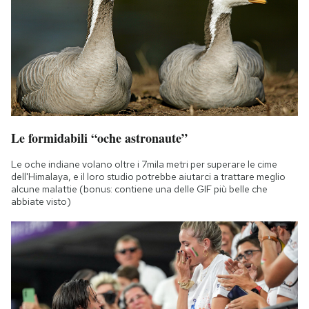
Notifiche mobile
Regala il Post
Hai bisogno di aiuto?
Esci
Le formidabili “oche astronaute”
Le oche indiane volano oltre i 7mila metri per superare le cime
dell'Himalaya, e il loro studio potrebbe aiutarci a trattare meglio
alcune malattie (bonus: contiene una delle GIF più belle che
abbiate visto)