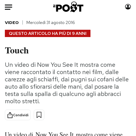
Auto
VIDEO
Mercoledì 31 agosto 2016
QUESTO ARTICOLO HA PIÙ DI
9 ANNI
HOME
Touch
Italia
Moda
Mondo
Libri
Un video di Now You See It mostra come
Politica
Consumismi
viene raccontato il contatto nei film, dalle
Tecnologia
Storie/Idee
carezze agli schiaffi, dai pugni sui cofani delle
auto allo sfiorarsi delle mani, dal posare la
Internet
Ok Boomer!
testa sulla spalla di qualcuno agli abbracci
Scienza
Media
molto stretti.
Cultura
Europa
Economia
Altrecose
Condividi
Sport
Mondiali calcio 2026
Un video di
Now You See It
mostra come viene