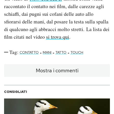
raccontato il contatto nei film, dalle carezze agli
PODCAST
schiaffi, dai pugni sui cofani delle auto allo
sfiorarsi delle mani, dal posare la testa sulla spalla
NEWSLETTER
di qualcuno agli abbracci molto stretti. La lista dei
film citati nel video
si trova qui
.
I MIEI PREFERITI
Tag:
-
-
-
CONTATTO
MANI
TATTO
TOUCH
SHOP
Mostra i commenti
CALENDARIO
CONSIGLIATI
AREA PERSONALE
Area Personale
Newsletter