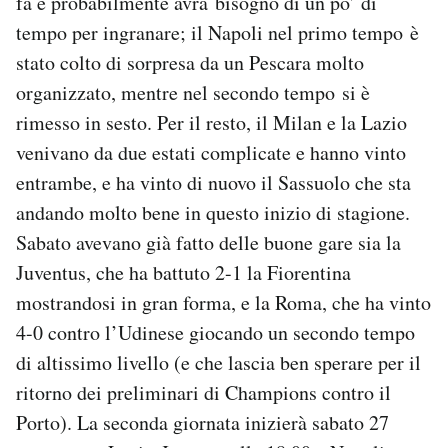
fa e probabilmente avrà bisogno di un po’ di
Notifiche mobile
tempo per ingranare; il Napoli nel primo tempo è
Regala il Post
stato colto di sorpresa da un Pescara molto
Hai bisogno di aiuto?
organizzato, mentre nel secondo tempo si è
Esci
rimesso in sesto. Per il resto, il Milan e la Lazio
venivano da due estati complicate e hanno vinto
entrambe, e ha vinto di nuovo il Sassuolo che sta
andando molto bene in questo inizio di stagione.
Sabato avevano già fatto delle buone gare sia la
Juventus, che ha battuto 2-1 la Fiorentina
mostrandosi in gran forma, e la Roma, che ha vinto
4-0 contro l’Udinese giocando un secondo tempo
di altissimo livello (e che lascia ben sperare per il
ritorno dei preliminari di Champions contro il
Porto). La seconda giornata inizierà sabato 27