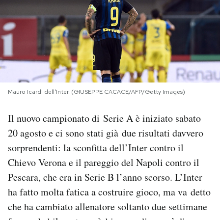
PODCAST
NEWSLETTER
I MIEI PREFERITI
Mauro Icardi dell'Inter. (GIUSEPPE CACACE/AFP/Getty Images)
Il nuovo campionato di Serie A è iniziato sabato
SHOP
20 agosto e ci sono stati già due risultati davvero
sorprendenti: la sconfitta dell’Inter contro il
CALENDARIO
Chievo Verona e il pareggio del Napoli contro il
Pescara, che era in Serie B l’anno scorso. L’Inter
AREA PERSONALE
ha fatto molta fatica a costruire gioco, ma va detto
Area Personale
che ha cambiato allenatore soltanto due settimane
Newsletter