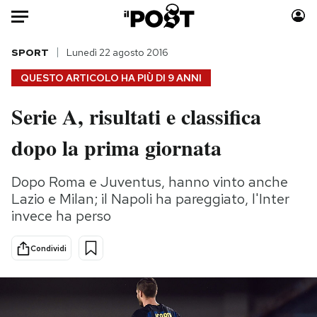
Auto
SPORT
Lunedì 22 agosto 2016
QUESTO ARTICOLO HA PIÙ DI
9 ANNI
HOME
Serie A, risultati e classifica
Italia
Moda
dopo la prima giornata
Mondo
Libri
Politica
Consumismi
Dopo Roma e Juventus, hanno vinto anche
Tecnologia
Storie/Idee
Lazio e Milan; il Napoli ha pareggiato, l'Inter
Internet
Ok Boomer!
invece ha perso
Scienza
Media
Cultura
Europa
Condividi
Economia
Altrecose
Sport
Mondiali calcio 2026