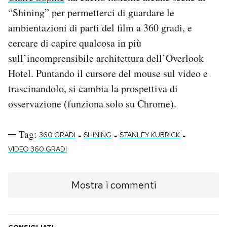
“Shining” per permetterci di guardare le
PODCAST
ambientazioni di parti del film a 360 gradi, e
cercare di capire qualcosa in più
NEWSLETTER
sull’incomprensibile architettura dell’Overlook
Hotel. Puntando il cursore del mouse sul video e
trascinandolo, si cambia la prospettiva di
I MIEI PREFERITI
osservazione (funziona solo su Chrome).
SHOP
Tag:
-
-
-
360 GRADI
SHINING
STANLEY KUBRICK
VIDEO 360 GRADI
CALENDARIO
Mostra i commenti
AREA PERSONALE
Area Personale
Newsletter