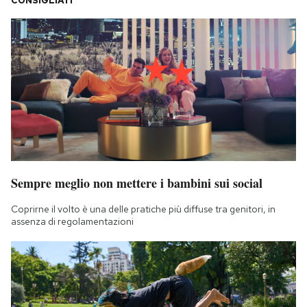
CONSIGLIATI
Notifiche mobile
Regala il Post
Hai bisogno di aiuto?
Esci
Sempre meglio non mettere i bambini sui social
Coprirne il volto è una delle pratiche più diffuse tra genitori, in
assenza di regolamentazioni