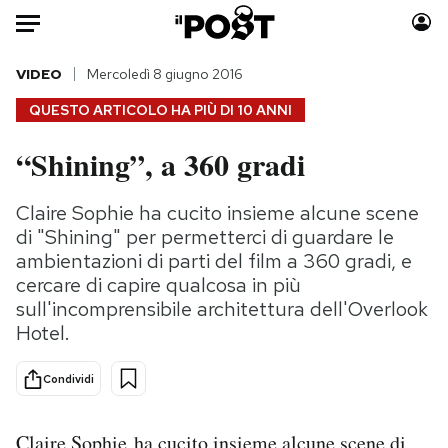
Auto
VIDEO
Mercoledì 8 giugno 2016
QUESTO ARTICOLO HA PIÙ DI
10 ANNI
HOME
“Shining”, a 360 gradi
Italia
Moda
Mondo
Libri
Claire Sophie ha cucito insieme alcune scene
Politica
Consumismi
di "Shining" per permetterci di guardare le
Tecnologia
Storie/Idee
ambientazioni di parti del film a 360 gradi, e
cercare di capire qualcosa in più
Internet
Ok Boomer!
sull'incomprensibile architettura dell'Overlook
Scienza
Media
Hotel.
Cultura
Europa
Economia
Altrecose
Condividi
Sport
Mondiali calcio 2026
Claire Sophie
ha cucito insieme alcune scene di