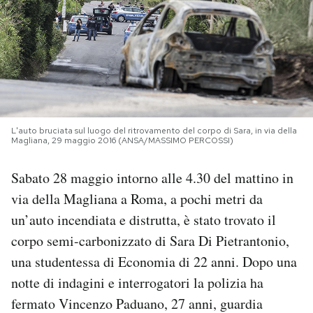
PODCAST
NEWSLETTER
I MIEI PREFERITI
L'auto bruciata sul luogo del ritrovamento del corpo di Sara, in via della
Magliana, 29 maggio 2016 (ANSA/MASSIMO PERCOSSI)
SHOP
Sabato 28 maggio intorno alle 4.30 del mattino in
via della Magliana a Roma, a pochi metri da
CALENDARIO
un’auto incendiata e distrutta, è stato trovato il
corpo semi-carbonizzato di Sara Di Pietrantonio,
AREA PERSONALE
una studentessa di Economia di 22 anni. Dopo una
notte di indagini e interrogatori la polizia ha
Area Personale
fermato Vincenzo Paduano, 27 anni, guardia
Newsletter