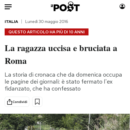
Auto
ITALIA
Lunedì 30 maggio 2016
QUESTO ARTICOLO HA PIÙ DI
10 ANNI
HOME
La ragazza uccisa e bruciata a
Italia
Moda
Roma
Mondo
Libri
Politica
Consumismi
La storia di cronaca che da domenica occupa
Tecnologia
Storie/Idee
le pagine dei giornali: è stato fermato l'ex
Internet
Ok Boomer!
fidanzato, che ha confessato
Scienza
Media
Cultura
Europa
Condividi
Economia
Altrecose
Sport
Mondiali calcio 2026