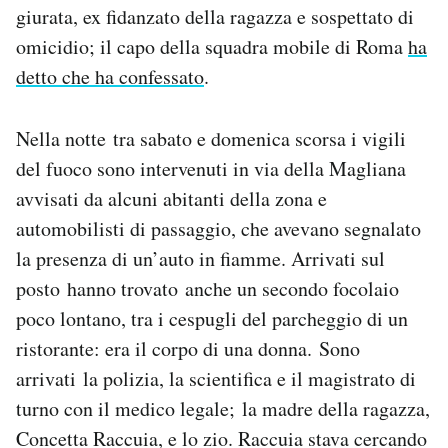
giurata, ex fidanzato della ragazza e sospettato di
Notifiche mobile
Regala il Post
omicidio; il capo della squadra mobile di Roma
ha
Hai bisogno di aiuto?
detto che ha confessato
.
Esci
Nella notte tra sabato e domenica scorsa i vigili
del fuoco sono intervenuti in via della Magliana
avvisati da alcuni abitanti della zona e
automobilisti di passaggio, che avevano segnalato
la presenza di un’auto in fiamme. Arrivati sul
posto hanno trovato anche un secondo focolaio
poco lontano, tra i cespugli del parcheggio di un
ristorante: era il corpo di una donna. Sono
arrivati la polizia, la scientifica e il magistrato di
turno con il medico legale; la madre della ragazza,
Concetta Raccuia, e lo zio. Raccuia stava cercando