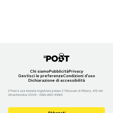
Torna all'articolo
Torna all'articolo
Torna all'articolo
Torna all'articolo
Torna all'articolo
Notifiche mobile
Torna all'articolo
Torna all'articolo
Torna all'articolo
Torna all'articolo
Torna all'articolo
Torna all'articolo
Le prime pagine di giovedì 19 maggio 2016
Regala il Post
Torna all'articolo
Hai bisogno di aiuto?
Torna all'articolo
Esci
Torna all'articolo
Chi siamo
Pubblicità
Privacy
Gestisci le preferenze
Condizioni d'uso
Dichiarazione di accessibilità
Il Post è una testata registrata presso il Tribunale di Milano, 419 del
28 settembre 2009 - ISSN 2610-9980
Abbonati