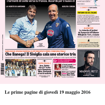
PODCAST
NEWSLETTER
I MIEI PREFERITI
SHOP
CALENDARIO
Le prime pagine di giovedì 19 maggio 2016
Le prime pagine di giovedì 19 maggio 2016
Le prime pagine di giovedì 19 maggio 2016
Le prime pagine di giovedì 19 maggio 2016
Le prime pagine di giovedì 19 maggio 2016
Le prime pagine di giovedì 19 maggio 2016
Le prime pagine di giovedì 19 maggio 2016
Le prime pagine di giovedì 19 maggio 2016
Le prime pagine di giovedì 19 maggio 2016
Le prime pagine di giovedì 19 maggio 2016
Le prime pagine di giovedì 19 maggio 2016
Le prime pagine di giovedì 19 maggio 2016
Le prime pagine di giovedì 19 maggio 2016
Le prime pagine di giovedì 19 maggio 2016
Le prime pagine di giovedì 19 maggio 2016
Le prime pagine di giovedì 19 maggio 2016
Le prime pagine di giovedì 19 maggio 2016
Le prime pagine di giovedì 19 maggio 2016
Le prime pagine di giovedì 19 maggio 2016
Le prime pagine di giovedì 19 maggio 2016
Le prime pagine di giovedì 19 maggio 2016
AREA PERSONALE
Le prime pagine di giovedì 19 maggio 2016
Le prime pagine di giovedì 19 maggio 2016
Le prime pagine di giovedì 19 maggio 2016
Le prime pagine di giovedì 19 maggio 2016
Le prime pagine di giovedì 19 maggio 2016
Le prime pagine di giovedì 19 maggio 2016
Le prime pagine di giovedì 19 maggio 2016
Le prime pagine di giovedì 19 maggio 2016
Le prime pagine di giovedì 19 maggio 2016
Le prime pagine di giovedì 19 maggio 2016
Le prime pagine di giovedì 19 maggio 2016
Torna all'articolo
Torna all'articolo
Area Personale
Le prime pagine di giovedì 19 maggio 2016
Torna all'articolo
Torna all'articolo
Torna all'articolo
Torna all'articolo
Torna all'articolo
Torna all'articolo
Torna all'articolo
Torna all'articolo
Torna all'articolo
Torna all'articolo
Torna all'articolo
Torna all'articolo
Torna all'articolo
Torna all'articolo
Le prime pagine di giovedì 19 maggio 2016
Newsletter
Torna all'articolo
Torna all'articolo
Torna all'articolo
Torna all'articolo
Torna all'articolo