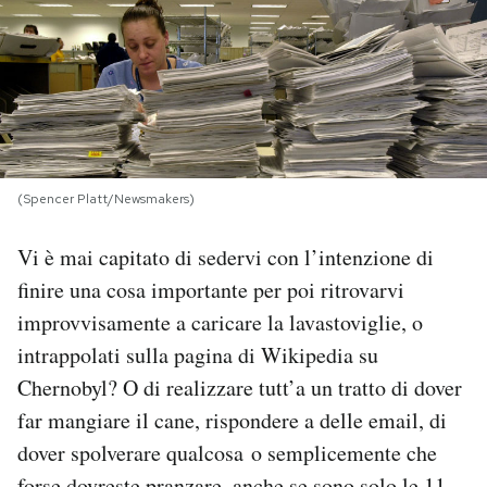
PODCAST
NEWSLETTER
I MIEI PREFERITI
(Spencer Platt/Newsmakers)
Vi è mai capitato di sedervi con l’intenzione di
SHOP
finire una cosa importante per poi ritrovarvi
improvvisamente a caricare la lavastoviglie, o
CALENDARIO
intrappolati sulla pagina di Wikipedia su
Chernobyl? O di realizzare tutt’a un tratto di dover
AREA PERSONALE
far mangiare il cane, rispondere a delle email, di
Area Personale
dover spolverare qualcosa o semplicemente che
Newsletter
forse dovreste pranzare, anche se sono solo le 11