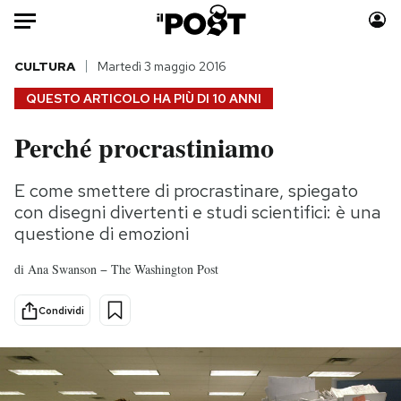
Auto
CULTURA
Martedì 3 maggio 2016
QUESTO ARTICOLO HA PIÙ DI
10 ANNI
HOME
Perché procrastiniamo
Italia
Moda
Mondo
Libri
E come smettere di procrastinare, spiegato
Politica
Consumismi
con disegni divertenti e studi scientifici: è una
Tecnologia
Storie/Idee
questione di emozioni
Internet
Ok Boomer!
di
Ana Swanson − The Washington Post
Scienza
Media
Cultura
Europa
Condividi
Economia
Altrecose
Sport
Mondiali calcio 2026