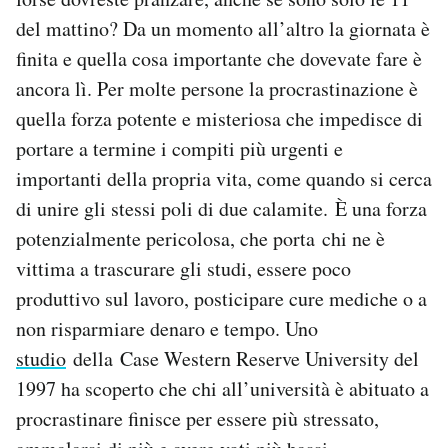
Notifiche mobile
del mattino? Da un momento all’altro la giornata è
Regala il Post
finita e quella cosa importante che dovevate fare è
Hai bisogno di aiuto?
ancora lì. Per molte persone la procrastinazione è
Esci
quella forza potente e misteriosa che impedisce di
portare a termine i compiti più urgenti e
importanti della propria vita, come quando si cerca
di unire gli stessi poli di due calamite. È una forza
potenzialmente pericolosa, che porta chi ne è
vittima a trascurare gli studi, essere poco
produttivo sul lavoro, posticipare cure mediche o a
non risparmiare denaro e tempo. Uno
studio
della Case Western Reserve University del
1997 ha scoperto che chi all’università è abituato a
procrastinare finisce per essere più stressato,