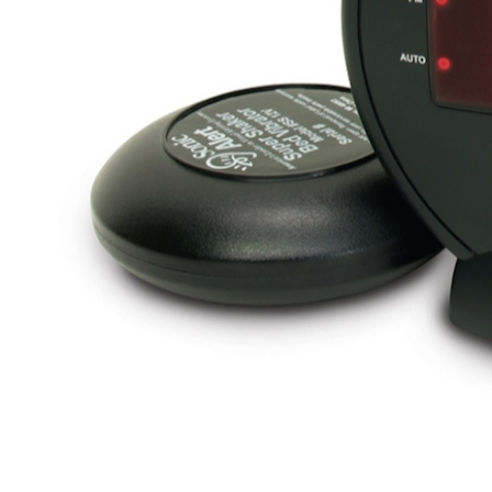
PODCAST
NEWSLETTER
I MIEI PREFERITI
SHOP
CALENDARIO
AREA PERSONALE
Area Personale
Newsletter