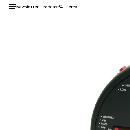
Newsletter
Podcast
Auto
HOME
Italia
Moda
Mondo
Libri
Politica
Consumismi
Tecnologia
Storie/Idee
Internet
Ok Boomer!
Scienza
Media
Cultura
Europa
Economia
Altrecose
Sport
Mondiali calcio 2026