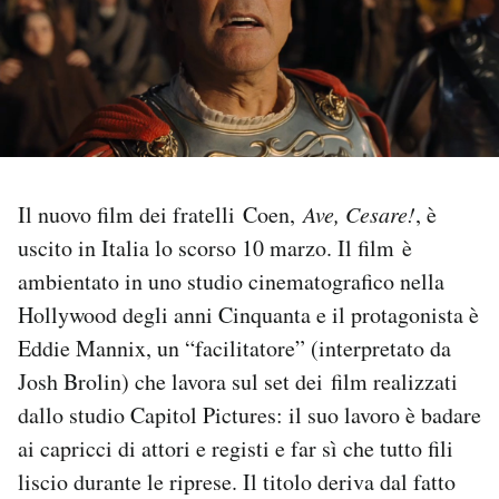
PODCAST
NEWSLETTER
I MIEI PREFERITI
Il nuovo film dei fratelli Coen,
Ave, Cesare!
, è
uscito in Italia lo scorso 10 marzo. Il film è
SHOP
ambientato in uno studio cinematografico nella
Hollywood degli anni Cinquanta e il protagonista è
CALENDARIO
Eddie Mannix, un “facilitatore” (interpretato da
Josh Brolin) che lavora sul set dei film realizzati
AREA PERSONALE
dallo studio Capitol Pictures: il suo lavoro è badare
ai capricci di attori e registi e far sì che tutto fili
Area Personale
liscio durante le riprese. Il titolo deriva dal fatto
Newsletter