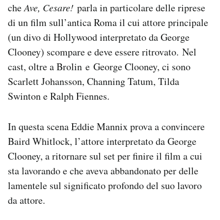
che
Ave, Cesare!
parla in particolare delle riprese
Notifiche mobile
di un film sull’antica Roma il cui attore principale
Regala il Post
Hai bisogno di aiuto?
(un divo di Hollywood interpretato da George
Esci
Clooney) scompare e deve essere ritrovato. Nel
cast, oltre a Brolin e George Clooney, ci sono
Scarlett Johansson, Channing Tatum, Tilda
Swinton e Ralph Fiennes.
In questa scena Eddie Mannix prova a convincere
Baird Whitlock, l’attore interpretato da George
Clooney, a ritornare sul set per finire il film a cui
sta lavorando e che aveva abbandonato per delle
lamentele sul significato profondo del suo lavoro
da attore.