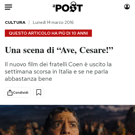
Auto
CULTURA
Lunedì 14 marzo 2016
QUESTO ARTICOLO HA PIÙ DI
10 ANNI
HOME
Una scena di “Ave, Cesare!”
Italia
Moda
Mondo
Libri
Il nuovo film dei fratelli Coen è uscito la
Politica
Consumismi
settimana scorsa in Italia e se ne parla
Tecnologia
Storie/Idee
abbastanza bene
Internet
Ok Boomer!
Condividi
Scienza
Media
Cultura
Europa
Economia
Altrecose
Sport
Mondiali calcio 2026