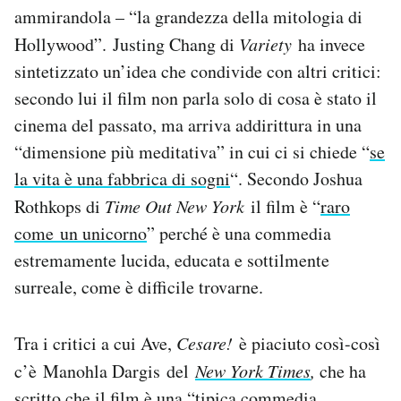
ammirandola – “la grandezza della mitologia di
Hollywood”. Justing Chang di
Variety
ha invece
sintetizzato un’idea che condivide con altri critici:
secondo lui il film non parla solo di cosa è stato il
cinema del passato, ma arriva addirittura in una
“dimensione più meditativa” in cui ci si chiede “
se
la vita è una fabbrica di sogni
“. Secondo Joshua
Rothkops di
Time Out New York
il film è “
raro
come un unicorno
” perché è una commedia
estremamente lucida, educata e sottilmente
surreale, come è difficile trovarne.
Tra i critici a cui Ave,
Cesare!
è piaciuto così-così
c’è Manohla Dargis del
New York Times
,
che ha
scritto che il film è una “tipica commedia