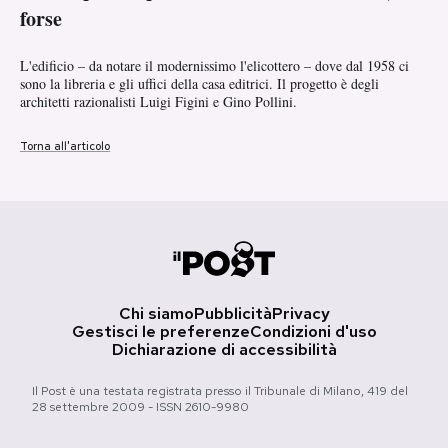
forse
Notifiche mobile
Regala il Post
L'edificio – da notare il modernissimo l'elicottero – dove dal 1958 ci
Hai bisogno di aiuto?
sono la libreria e gli uffici della casa editrici. Il progetto è degli
Esci
architetti razionalisti Luigi Figini e Gino Pollini.
Torna all'articolo
Chi siamo
Pubblicità
Privacy
Gestisci le preferenze
Condizioni d'uso
Dichiarazione di accessibilità
Il Post è una testata registrata presso il Tribunale di Milano, 419 del
28 settembre 2009 - ISSN 2610-9980