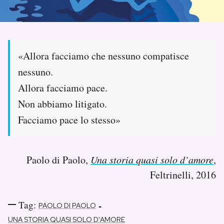
PODCAST
NEWSLETTER
«Allora facciamo che nessuno compatisce
nessuno.
Allora facciamo pace.
I MIEI PREFERITI
Non abbiamo litigato.
Facciamo pace lo stesso»
SHOP
CALENDARIO
Paolo di Paolo,
Una storia quasi solo d’amore
,
Feltrinelli, 2016
AREA PERSONALE
Tag:
-
PAOLO DI PAOLO
Area Personale
Newsletter
UNA STORIA QUASI SOLO D'AMORE