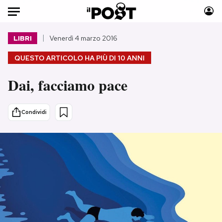
Auto
LIBRI
Venerdì 4 marzo 2016
QUESTO ARTICOLO HA PIÙ DI
10 ANNI
HOME
Dai, facciamo pace
Italia
Moda
Mondo
Libri
Politica
Consumismi
Condividi
Tecnologia
Storie/Idee
Internet
Ok Boomer!
Scienza
Media
Cultura
Europa
Economia
Altrecose
Sport
Mondiali calcio 2026