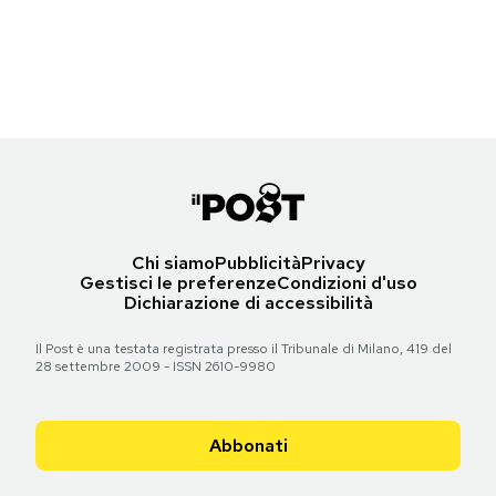
Anne-Marie ai BRIT Awards a Londra
Notifiche mobile
(Luca Teuchmann/Getty Images)
Regala il Post
Hai bisogno di aiuto?
Torna all'articolo
Esci
Chi siamo
Pubblicità
Privacy
Gestisci le preferenze
Condizioni d'uso
Dichiarazione di accessibilità
Il Post è una testata registrata presso il Tribunale di Milano, 419 del
28 settembre 2009 - ISSN 2610-9980
Abbonati