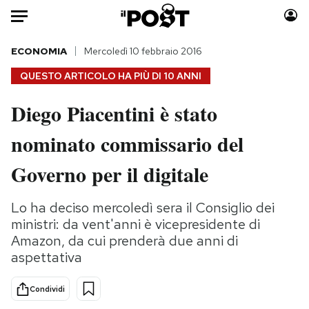
Auto
ECONOMIA
Mercoledì 10 febbraio 2016
QUESTO ARTICOLO HA PIÙ DI
10 ANNI
HOME
Diego Piacentini è stato
Italia
Moda
nominato commissario del
Mondo
Libri
Politica
Consumismi
Governo per il digitale
Tecnologia
Storie/Idee
Internet
Ok Boomer!
Lo ha deciso mercoledì sera il Consiglio dei
Scienza
Media
ministri: da vent'anni è vicepresidente di
Cultura
Europa
Amazon, da cui prenderà due anni di
aspettativa
Economia
Altrecose
Sport
Mondiali calcio 2026
Condividi