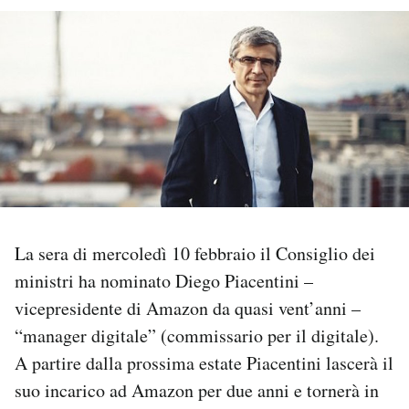
PODCAST
NEWSLETTER
I MIEI PREFERITI
SHOP
La sera di mercoledì 10 febbraio il Consiglio dei
CALENDARIO
ministri ha nominato Diego Piacentini –
vicepresidente di Amazon da quasi vent’anni –
“manager digitale” (commissario per il digitale).
AREA PERSONALE
A partire dalla prossima estate Piacentini lascerà il
Area Personale
suo incarico ad Amazon per due anni e tornerà in
Newsletter