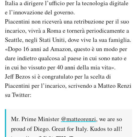
Italia a dirigere l’ufficio per la tecnologia digitale
Notifiche mobile
e l’innovazione del governo.
Regala il Post
Piacentini non riceverà una retribuzione per il suo
Hai bisogno di aiuto?
Esci
incarico, vivrà a Roma e tornerà periodicamente a
Seattle, negli Stati Uniti, dove vive la sua famiglia.
«Dopo 16 anni ad Amazon, questo è un modo per
dare indietro qualcosa al paese in cui sono nato e
in cui ho vissuto per 40 anni della mia vita».
Jeff Bezos si è congratulato per la scelta di
Piacentini per l’incarico, scrivendo a Matteo Renzi
su Twitter:
Mr. Prime Minister
@matteorenzi
, we are so
proud of Diego. Great for Italy. Kudos to all!