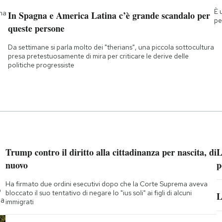
È 
 ma
In Spagna e America Latina c’è grande scandalo per
pe
queste persone
Da settimane si parla molto dei "therians", una piccola sottocultura
presa pretestuosamente di mira per criticare le derive delle
politiche progressiste
Trump contro il diritto alla cittadinanza per nascita, di
L
nuovo
p
Ha firmato due ordini esecutivi dopo che la Corte Suprema aveva
o
bloccato il suo tentativo di negare lo "ius soli" ai figli di alcuni
L
ta
immigrati