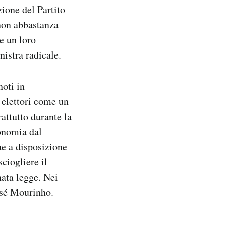
zione del Partito
non abbastanza
e un loro
nistra radicale.
noti in
 elettori come un
attutto durante la
onomia dal
ue a disposizione
sciogliere il
nata legge. Nei
osé Mourinho.