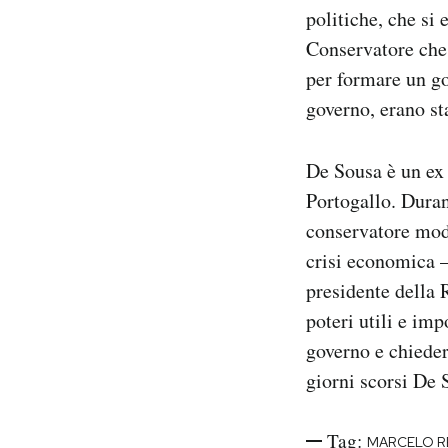
politiche, che si 
Conservatore ch
per formare un go
governo, erano sta
De Sousa è un ex c
Portogallo. Duran
conservatore mode
crisi economica –
presidente della 
poteri utili e imp
governo e chieder
giorni scorsi De
Tag:
MARCELO R