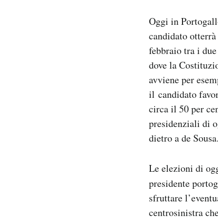
Notifiche mobile
Oggi in Portogall
Regala il Post
Hai bisogno di aiuto?
candidato otterrà
Esci
febbraio tra i due
dove la Costituzio
avviene per esemp
il candidato favo
circa il 50 per ce
presidenziali di 
dietro a de Sousa
Le elezioni di og
presidente porto
sfruttare l’eventu
centrosinistra che