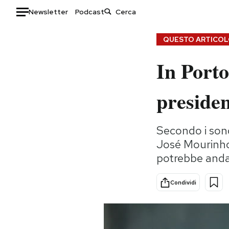
Newsletter
Podcast
Auto
QUESTO ARTICOLO
In Porto
HOME
Italia
Moda
preside
Mondo
Libri
Politica
Consumismi
Secondo i sond
Tecnologia
Storie/Idee
José Mourinho 
Internet
Ok Boomer!
potrebbe andar
Scienza
Media
Cultura
Europa
Condividi
Economia
Altrecose
Sport
Mondiali calcio 2026