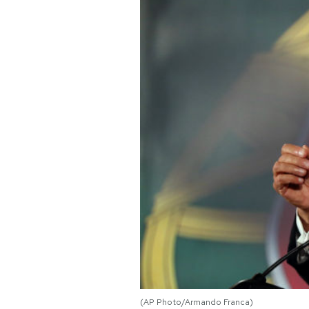
PODCAST
NEWSLETTER
I MIEI PREFERITI
SHOP
CALENDARIO
AREA PERSONALE
Area Personale
Newsletter
(AP Photo/Armando Franca)