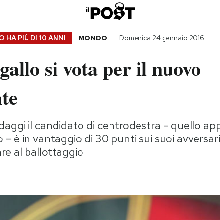
 HA PIÙ DI
10 ANNI
MONDO
Domenica 24 gennaio 2016
gallo si vota per il nuovo
nte
aggi il candidato di centrodestra – quello a
– è in vantaggio di 30 punti sui suoi avversari
e al ballottaggio