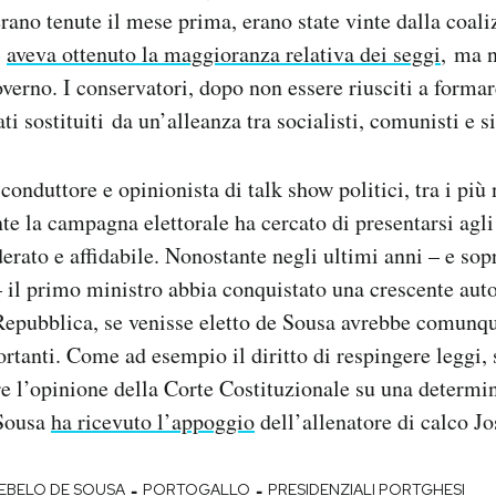
erano tenute il mese prima, erano state vinte dalla coali
e
aveva ottenuto la maggioranza relativa dei seggi
, ma 
verno. I conservatori, dopo non essere riusciti a formar
ti sostituiti da un’alleanza tra socialisti, comunisti e si
onduttore e opinionista di talk show politici, tra i più 
te la campagna elettorale ha cercato di presentarsi agli
rato e affidabile. Nonostante negli ultimi anni – e sopr
 il primo ministro abbia conquistato una crescente aut
Repubblica, se venisse eletto de Sousa avrebbe comunq
ortanti. Come ad esempio il diritto di respingere leggi, 
e l’opinione della Corte Costituzionale su una determi
 Sousa
ha ricevuto l’appoggio
dell’allenatore di calco J
-
-
EBELO DE SOUSA
PORTOGALLO
PRESIDENZIALI PORTGHESI