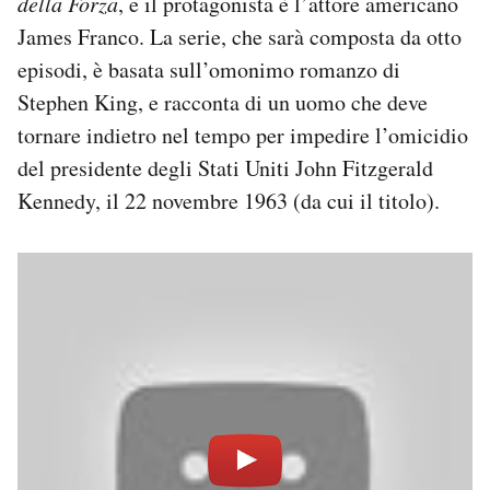
della Forza
, e il protagonista è l’attore americano
Notifiche mobile
James Franco. La serie, che sarà composta da otto
Regala il Post
episodi, è basata sull’omonimo romanzo di
Hai bisogno di aiuto?
Stephen King, e racconta di un uomo che deve
Esci
tornare indietro nel tempo per impedire l’omicidio
del presidente degli Stati Uniti John Fitzgerald
Kennedy, il 22 novembre 1963 (da cui il titolo).