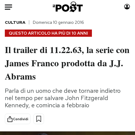
Auto
CULTURA
Domenica 10 gennaio 2016
QUESTO ARTICOLO HA PIÙ DI
10 ANNI
HOME
Il trailer di 11.22.63, la serie con
Italia
Moda
James Franco prodotta da J.J.
Mondo
Libri
Politica
Consumismi
Abrams
Tecnologia
Storie/Idee
Internet
Ok Boomer!
Parla di un uomo che deve tornare indietro
Scienza
Media
nel tempo per salvare John Fitzgerald
Cultura
Europa
Kennedy, e comincia a febbraio
Economia
Altrecose
Condividi
Sport
Mondiali calcio 2026