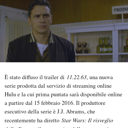
PODCAST
NEWSLETTER
I MIEI PREFERITI
SHOP
È stato diffuso il trailer di
11.22.63
, una nuova
serie prodotta dal servizio di streaming online
CALENDARIO
Hulu e la cui prima puntata sarà disponibile online
a partire dal 15 febbraio 2016. Il produttore
AREA PERSONALE
esecutivo della serie è J.J. Abrams, che
Area Personale
recentemente ha diretto
Star Wars: Il risveglio
Newsletter