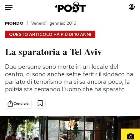
Auto
MONDO
Venerdì 1 gennaio 2016
QUESTO ARTICOLO HA PIÙ DI
10 ANNI
HOME
La sparatoria a Tel Aviv
Italia
Moda
Mondo
Libri
Due persone sono morte in un locale del
Politica
Consumismi
centro, ci sono anche sette feriti: il sindaco ha
Tecnologia
Storie/Idee
parlato di terrorismo ma si sa ancora poco, la
polizia sta cercando l'uomo che ha sparato
Internet
Ok Boomer!
Scienza
Media
Condividi
Cultura
Europa
Economia
Altrecose
Sport
Mondiali calcio 2026