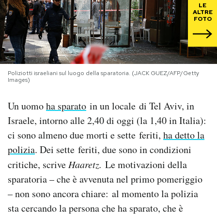
LE
ALTRE
FOTO
PODCAST
NEWSLETTER
Poliziotti israeliani sul luogo della sparatoria. (JACK GUEZ/AFP/Getty
Images)
I MIEI PREFERITI
Un uomo
ha sparato
in un locale di Tel Aviv, in
SHOP
Israele, intorno alle 2,40 di oggi (la 1,40 in Italia):
ci sono almeno due morti e sette feriti,
ha detto la
CALENDARIO
polizia
. Dei sette feriti, due sono in condizioni
critiche, scrive
Haaretz.
Le motivazioni della
sparatoria – che è avvenuta nel primo pomeriggio
AREA PERSONALE
– non sono ancora chiare: al momento la polizia
Area Personale
sta cercando la persona che ha sparato, che è
Newsletter