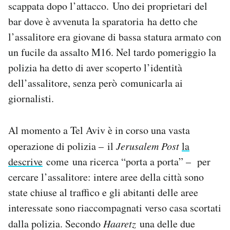
scappata dopo l’attacco. Uno dei proprietari del
Notifiche mobile
bar dove è avvenuta la sparatoria ha detto che
Regala il Post
l’assalitore era giovane di bassa statura armato con
Hai bisogno di aiuto?
Esci
un fucile da assalto M16. Nel tardo pomeriggio la
polizia ha detto di aver scoperto l’identità
dell’assalitore, senza però comunicarla ai
giornalisti.
Al momento a Tel Aviv è in corso una vasta
operazione di polizia – il
Jerusalem Post
la
descrive
come una ricerca “porta a porta” – per
cercare l’assalitore: intere aree della città sono
state chiuse al traffico e gli abitanti delle aree
interessate sono riaccompagnati verso casa scortati
dalla polizia. Secondo
Haaretz
una delle due