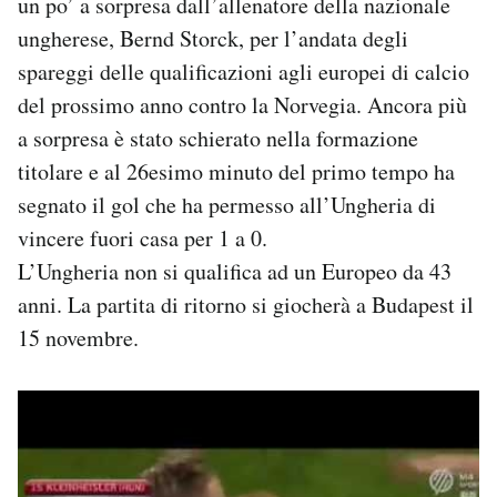
un po’ a sorpresa dall’allenatore della nazionale
Notifiche mobile
ungherese, Bernd Storck, per l’andata degli
Regala il Post
spareggi delle qualificazioni agli europei di calcio
Hai bisogno di aiuto?
del prossimo anno contro la Norvegia. Ancora più
Esci
a sorpresa è stato schierato nella formazione
titolare e al 26esimo minuto del primo tempo ha
segnato il gol che ha permesso all’Ungheria di
vincere fuori casa per 1 a 0.
L’Ungheria non si qualifica ad un Europeo da 43
anni. La partita di ritorno si giocherà a Budapest il
15 novembre.