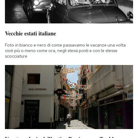
Vecchie estati italiane
Foto in bianco e nero di come passavamo le vacanze una volta:
cioè più o meno come ora, negli stessi posti e con le stesse
scocciature