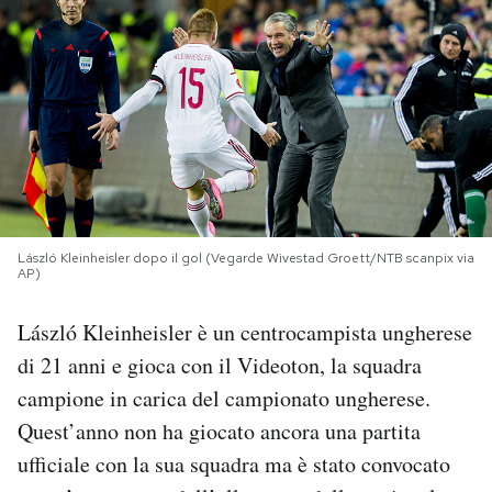
PODCAST
NEWSLETTER
I MIEI PREFERITI
László Kleinheisler dopo il gol (Vegarde Wivestad Groett/NTB scanpix via
SHOP
AP)
László Kleinheisler è un centrocampista ungherese
CALENDARIO
di 21 anni e gioca con il Videoton, la squadra
campione in carica del campionato ungherese.
AREA PERSONALE
Quest’anno non ha giocato ancora una partita
Area Personale
ufficiale con la sua squadra ma è stato convocato
Newsletter