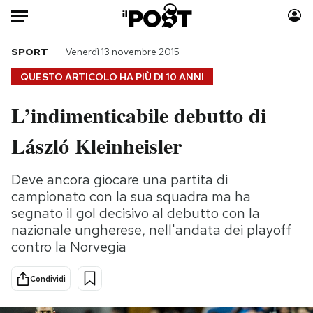
Auto
SPORT
Venerdì 13 novembre 2015
QUESTO ARTICOLO HA PIÙ DI
10 ANNI
HOME
L’indimenticabile debutto di
Italia
Moda
László Kleinheisler
Mondo
Libri
Politica
Consumismi
Deve ancora giocare una partita di
Tecnologia
Storie/Idee
campionato con la sua squadra ma ha
Internet
Ok Boomer!
segnato il gol decisivo al debutto con la
Scienza
Media
nazionale ungherese, nell'andata dei playoff
Cultura
Europa
contro la Norvegia
Economia
Altrecose
Sport
Mondiali calcio 2026
Condividi