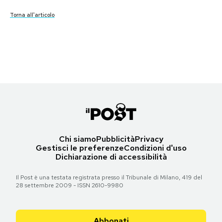
Torna all'articolo
Torna all'articolo
Torna all'articolo
Notifiche mobile
Torna all'articolo
Torna all'articolo
Torna all'articolo
Torna all'articolo
Torna all'articolo
Le prime pagine di martedì 13 ottobre 2015
Regala il Post
Torna all'articolo
Hai bisogno di aiuto?
Torna all'articolo
Esci
Torna all'articolo
Chi siamo
Pubblicità
Privacy
Gestisci le preferenze
Condizioni d'uso
Dichiarazione di accessibilità
Il Post è una testata registrata presso il Tribunale di Milano, 419 del
28 settembre 2009 - ISSN 2610-9980
Abbonati