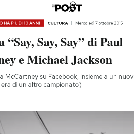
 HA PIÙ DI
10 ANNI
CULTURA
Mercoledì 7 ottobre 2015
 “Say, Say, Say” di Paul
ey e Michael Jackson
ta McCartney su Facebook, insieme a un nuov
 era di un altro campionato)