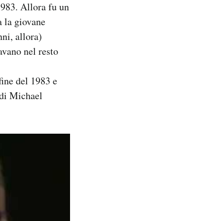
1983. Allora fu un
a la giovane
ni, allora)
avano nel resto
fine del 1983 e
 di Michael