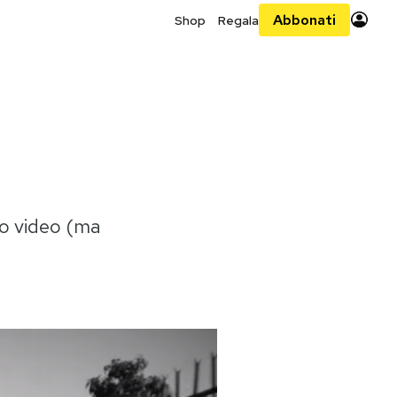
Abbonati
Shop
Regala
o video (ma