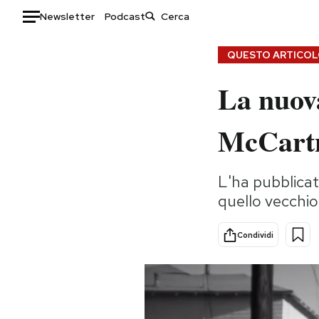
Newsletter
Podcast
Auto
QUESTO ARTICOLO
La nuova
HOME
Italia
Moda
McCartn
Mondo
Libri
Politica
Consumismi
L'ha pubblica
Tecnologia
Storie/Idee
quello vecchio
Internet
Ok Boomer!
Scienza
Media
Condividi
Cultura
Europa
Economia
Altrecose
Sport
Mondiali calcio 2026