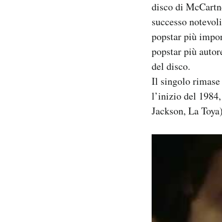
disco di McCartne
Notifiche mobile
successo notevoli
Regala il Post
Hai bisogno di aiuto?
popstar più impor
Esci
popstar più autor
del disco.
Il singolo rimase 
l’inizio del 1984
Jackson, La Toya)