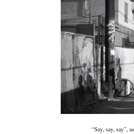
PODCAST
NEWSLETTER
I MIEI PREFERITI
SHOP
CALENDARIO
AREA PERSONALE
Area Personale
“Say, say, say”,
Newsletter